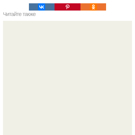
Читайте также
Итак, мои дорогие?
Мой тренажёр в агро - фитнес - зале по истечению двух