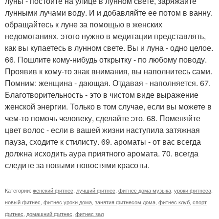
луны - постойте на улице в лунном свете, заряжайте
лунными лучами воду. И и добавляйте ее потом в ванну.
обращайтесь к луне за помощью в женских
недомоганиях. этого нужно в медитации представлять,
как вы купаетесь в лунном свете. Вы и луна - одно целое.
66. Пошлите кому-нибудь открытку - по любому поводу.
Проявив к кому-то знак внимания, вы наполнитесь сами.
Помним: женщина - дающая. Отдавая - наполняется. 67.
Благотворительность - это в чистом виде выражение
женской энергии. Только в том случае, если вы можете в
чем-то помочь человеку, сделайте это. 68. Поменяйте
цвет волос - если в вашей жизни наступила затяжная
пауза, сходите к стилисту. 69. ароматы - от вас всегда
должна исходить аура приятного аромата. 70. всегда
следите за новыми новостями красоты.
Категории:
женский фитнес
,
лучший фитнес
,
фитнес дома музыка
,
уроки фитнеса
,
новый фитнес
,
фитнес уроки дома
,
занятия фитнесом дома
,
фитнес клуб
,
спорт
фитнес
,
домашний фитнес
,
фитнес зал