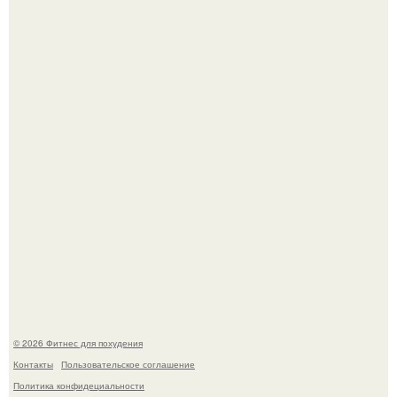
Возможно, тут есть люди с медицинским образованием,
подскажите, что делать!
Произошел странный инцидент, связанный с казахским
деликатесом.
© 2026 Фитнес для похудения
Контакты
Пользовательское соглашение
Политика конфидециальности