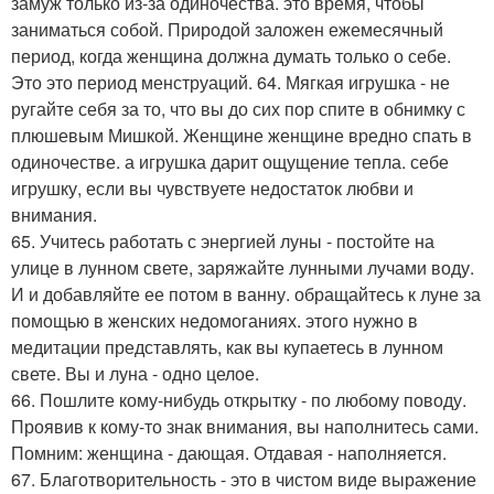
замуж только из-за одиночества. это время, чтобы
заниматься собой. Природой заложен ежемесячный
период, когда женщина должна думать только о себе.
Это это период менструаций. 64. Мягкая игрушка - не
ругайте себя за то, что вы до сих пор спите в обнимку с
плюшевым Мишкой. Женщине женщине вредно спать в
одиночестве. а игрушка дарит ощущение тепла. себе
игрушку, если вы чувствуете недостаток любви и
внимания.
65. Учитесь работать с энергией луны - постойте на
улице в лунном свете, заряжайте лунными лучами воду.
И и добавляйте ее потом в ванну. обращайтесь к луне за
помощью в женских недомоганиях. этого нужно в
медитации представлять, как вы купаетесь в лунном
свете. Вы и луна - одно целое.
66. Пошлите кому-нибудь открытку - по любому поводу.
Проявив к кому-то знак внимания, вы наполнитесь сами.
Помним: женщина - дающая. Отдавая - наполняется.
67. Благотворительность - это в чистом виде выражение