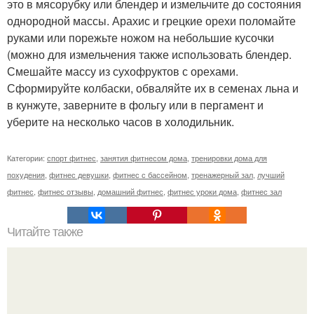
это в мясорубку или блендер и измельчите до состояния
однородной массы. Арахис и грецкие орехи поломайте
руками или порежьте ножом на небольшие кусочки
(можно для измельчения также использовать блендер.
Смешайте массу из сухофруктов с орехами.
Сформируйте колбаски, обваляйте их в семенах льна и
в кунжуте, заверните в фольгу или в пергамент и
уберите на несколько часов в холодильник.
Категории:
спорт фитнес
,
занятия фитнесом дома
,
тренировки дома для
похудения
,
фитнес девушки
,
фитнес с бассейном
,
тренажерный зал
,
лучший
фитнес
,
фитнес отзывы
,
домашний фитнес
,
фитнес уроки дома
,
фитнес зал
Читайте также