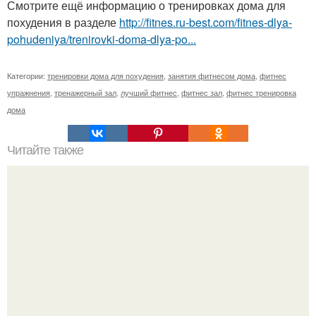
Смотрите ещё информацию о тренировках дома для
похудения в разделе
http://fitnes.ru-best.com/fitnes-dlya-
pohudeniya/trenirovki-doma-dlya-po...
Категории:
тренировки дома для похудения
,
занятия фитнесом дома
,
фитнес
упражнения
,
тренажерный зал
,
лучший фитнес
,
фитнес зал
,
фитнес тренировка
дома
Читайте также
Заговор на похудение. Стройнеем с помощью заговора -
тонкости вопроса.