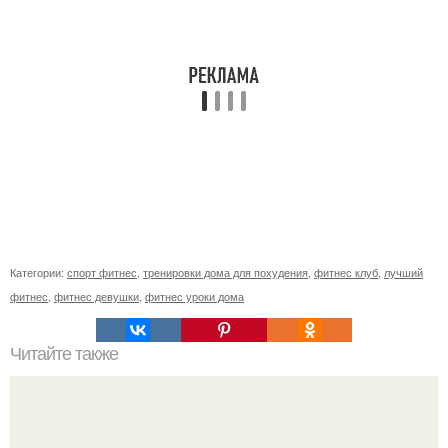
Категории:
спорт фитнес
,
тренировки дома для похудения
,
фитнес клуб
,
лучший
фитнес
,
фитнес девушки
,
фитнес уроки дома
Читайте также