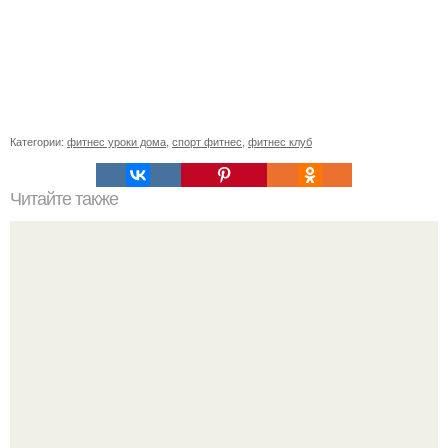
Категории:
фитнес уроки дома
,
спорт фитнес
,
фитнес клуб
Читайте также
Для тренировки каша. Чем полезны каши.