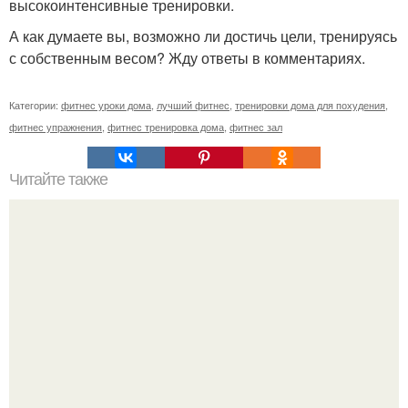
высокоинтенсивные тренировки.
А как думаете вы, возможно ли достичь цели, тренируясь
с собственным весом? Жду ответы в комментариях.
Категории:
фитнес уроки дома
,
лучший фитнес
,
тренировки дома для похудения
,
фитнес упражнения
,
фитнес тренировка дома
,
фитнес зал
Читайте также
Анатомические поезда. Восемь удивительных фактов о
фасции из книги Томаса майерса "Анатомические
Поезда".