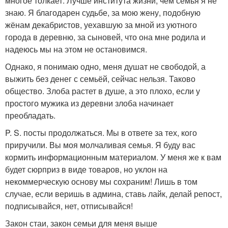
многое толкает. Лучше института жизни, чем семья я не
знаю. Я благодарен судьбе, за мою жену, подобную
жёнам декабристов, уехавшую за мной из уютного
города в деревню, за сыновей, что она мне родила и
надеюсь мы на этом не остановимся.
Однако, я понимаю одно, меня душат не свободой, а
выжить без денег с семьёй, сейчас нельзя. Таково
общество. Злоба растет в душе, а это плохо, если у
простого мужика из деревни злоба начинает
преобладать.
P. S. посты продолжаться. Мы в ответе за тех, кого
приручили. Вы моя молчаливая семья. Я буду вас
кормить информационным материалом. У меня же к вам
будет сюрприз в виде товаров, но уклон на
некоммерческую основу мы сохраним! Лишь в том
случае, если веришь в админа, ставь лайк, делай репост,
подписывайся, нет, отписывайся!
Закон стаи, закон семьи для меня выше