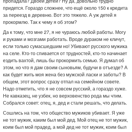
пропадала? Двоей детей? Ну да, довольно трудно
придется. Гораздо сложнее, что ещё около 150 к кредита
за переезд в деревню. Вот это тяжело. А уж детей я
прокормлю. Так к чему я об этом?
Да к тому, что мне 27, я не чураюсь любой работы. Могу
и руками и мозгами работать. Вроде дураком не кличут,
если только сумасшедшим но! Убивают русского мужика
на селе. Кто-то спивается от трудностей, кто-то начинает
ездить вахтой, лишь бы прокормить семью. Я думал об
этом, но что я дам своим сыновьям, будучи в отъезде? А
как будет жить моя жена без мужской ласки и заботы? В
общем, этот вопрос сразу отпал на семейном совете.
Надо отметить, что я не совсем русский, а гораздо хуже.
Не кавказец, не узбек, но верховенство рода мы чтим.
Собрался совет: отец, я, дед и стали решать, что делать.
Сошлись на том, что общество мужиков убивает. Я уже
не тот мужик, каким был мой дед. Мой отец не тот мужик,
коим был мой прадед, а мой дед не тот мужик, коим был