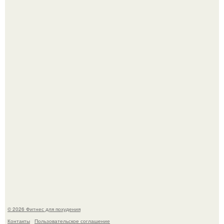
"Степаненко пахала 40 лет, а эта пришла на всё готовое!
Уральская Барби уехала заграницу, чтобы сделать себе
грудь мечты за 12, 5 тыс.
© 2026 Фитнес для похудения
Контакты
Пользовательское соглашение