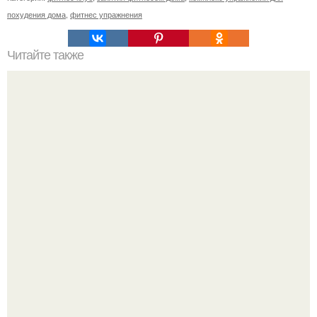
похудения дома
,
фитнес упражнения
Читайте также
О пользе сельдерея для женского здоровья.