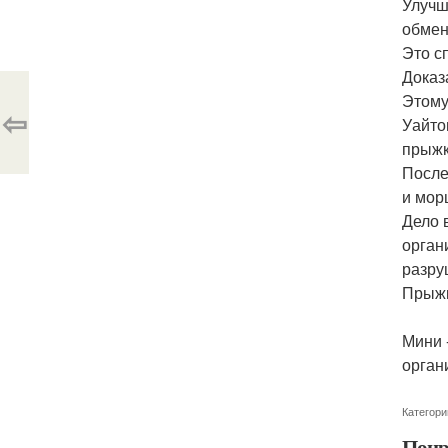
Улучш
обмен
Это с
Доказ
Этому
⇦
Уайто
прыжк
После
и мор
Дело 
орган
разру
Прыжк
Мини 
орган
Категори
Понр