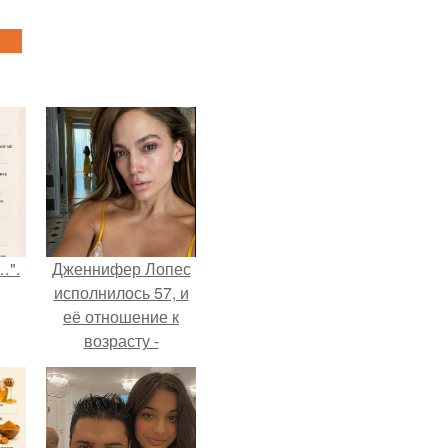
…".
Дженнифер Лопес
исполнилось 57, и
её отношение к
возрасту -
настоящий
манифест
уверенности: "не
говорите, что я