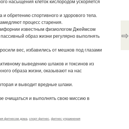
ного насыщения клеток кислородом ускоряется
 и обретению спортивного и здорового тела.
замедляют процесс старения.
Калифорнии известным физиологом Джеймсом
⇨
 пассивный образ жизни регулярно выполнять
росили вес, избавились от мешков под глазами
 активному выведению шлаков и токсинов из
жного образа жизни, оказывают на нас
оторая и выводит вредные шлаки.
фе очищаться и выполнять свою миссию в
тия фитнесом дома
,
спорт фитнес
,
фитнес упражнения