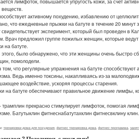
ается лимфоток, повышается упругость кожи, за счет актив
 веществ.
пособствует активному похудению, избавлению от целлюлита
ано, что ежедневные прыжки на батуте в течение 20 минут 
 свидетельствует эксперимент, который был проведен в 
м. Врач предложил группе пожилых женщин, которые ведут
и на батуте.
 этого, было обнаружено, что эти женщины очень быстро сб
щин, помолодели.
в том, что регулярные упражнения на батуте способствуют
изма. Ведь именно токсины, накапливаясь из-за малоподви
шающее воздействие, ускоряя процессы старения.
и на батуте обеспечивают правильное движение лимфы, к
- трамплин прекрасно стимулирует лимфоток, помогая лим
изме. Батутыклин фитнеснабатутахклин фитнесвклину клин.
и:
тренировки дома для похудения
,
фитнес тренировка дома
,
фитнес программа
,
заня
авилось? Поделитесь с друзьями!