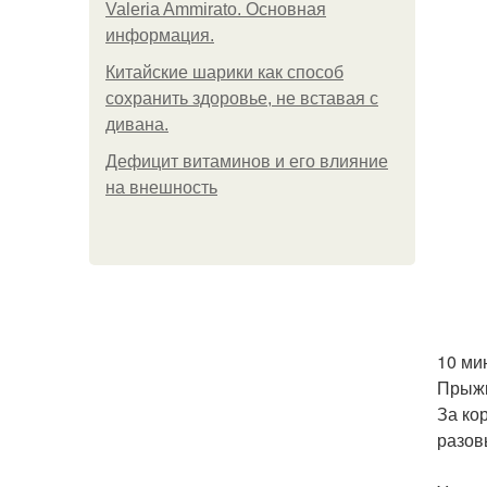
Valeria Ammirato. Основная
информация.
Китайские шарики как способ
сохранить здоровье, не вставая с
дивана.
Дефицит витаминов и его влияние
на внешность
10 ми
Прыжк
За ко
разов