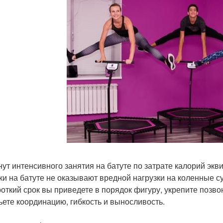
нут интенсивного занятия на батуте по затрате калорий экв
и на батуте не оказывают вредной нагрузки на коленные с
роткий срок вы приведете в порядок фигуру, укрепите позво
ьете координацию, гибкость и выносливость.