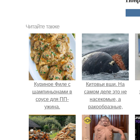
Читайте также
Куриное Филе с
Китовьи вши. На
шампиньонами в
самом деле это не
соусе для ПП-
насекомые, а
ужина.
ракообразные,
относящиеся к
бокоплавам.