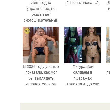
Лишь одно
-"Пчела, пчела …".
Д
упражнение, но
и
оказывает
сногсшибательный
эффект: "Осиная"
талия и плоский
живот - при этом
огромная польза
для здоровья!
В 2026 году учёные
Фигура Зои
показали, как мог
салданы в
па
бы выглядеть
"Стражах
человек, если бы
Галактики" до сих
его тело
пор вызывает
эволюционировало
восхищение.
специально для
выживания в