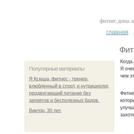
фитнес дома. 
главная
Фит
Когда.
Я оче
Популярные материалы
чем эт
Я Ксюша, фитнес - тренер,
влюбленный в спорт, и нутрициолог,
Фитне
продвигающий питание без
котор
запретов и бесполезных бадов.
улучш
Виктор, 30 лет.
захот