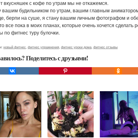
от вкусняшек с кофе по утрам мы не откажемся.
у вашим будильником по утрам, вашим главным аниматором.
де, берпи на суше, я стану вашим личным фотографом и обе
 это все пока в моих планах, которые очень хочется сделат
ы по фитнес туру булочки.
и:
новый фитнес
,
фитнес упражнения
,
фитнес уроки дома
,
фитнес отзывы
авилось? Поделитесь с друзьями!