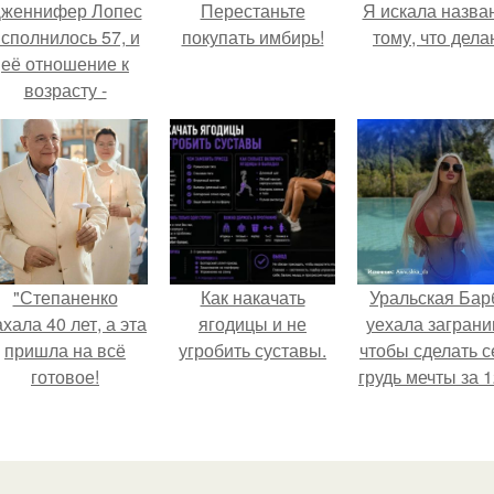
женнифер Лопес
Перестаньте
Я искала назва
сполнилось 57, и
покупать имбирь!
тому, что дела
её отношение к
возрасту -
настоящий
манифест
уверенности: "не
говорите, что я
отлично выгляжу
для 57.
"Степаненко
Как накачать
Уральская Бар
хала 40 лет, а эта
ягодицы и не
уехала заграни
пришла на всё
угробить суставы.
чтобы сделать с
готовое!
грудь мечты за 1
тыс.