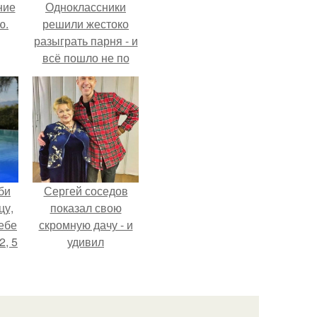
ние
Одноклассники
ю.
решили жестоко
разыграть парня - и
всё пошло не по
плану.
би
Сергей соседов
цу,
показал свою
ебе
скромную дачу - и
2, 5
удивил
поклонников.