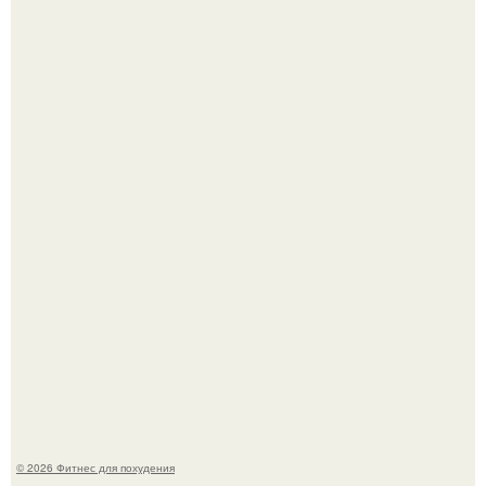
Тут даже мы не знаем, как комментировать.
Сергей соседов показал свою скромную дачу - и удивил
поклонников.
© 2026 Фитнес для похудения