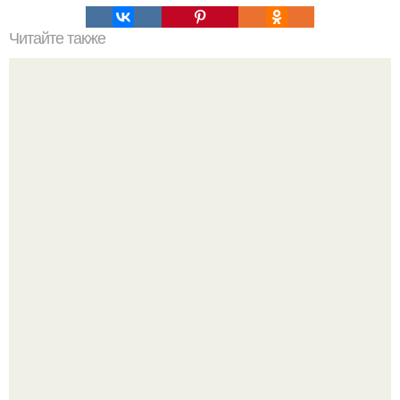
Читайте также
Какой должен быть рацион питания при сушке тела.
Питание на сушке
Китовьи вши. На самом деле это не насекомые, а