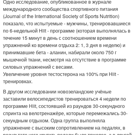
Одно исследование, опубликованное в журнале
международного сообщества спортивного питания
(Journal of the International Society of Sports Nutrition)
показало, что испытуемые - мужчины, тренировавшиеся
по 6-недельной Hiit - программе (которая выполнялась в
течение 15 минут в день с соотношением времени
упражнений ко времени отдыха 2: 1, 3 дня в неделю) и
принимавшие бета - аланин, набирали около 750 г
мышечной ткани, несмотря на отсутствие в программе
силовых упражнений с весами.
Увеличение уровня тестостерона на 100% при Hiit -
тренировках.
В другом исследовании новозеландские учёные
заставили велосипедистов тренироваться 4 недели по
программе Hiit, состоявшей из раундов 30-секундного
спринта на велотренажёре, которые перемежались 30-
секундным отдыхом. Одна группа выполняла
упражнение с высоким сопротивлением на педалях, в
результате чего крутить педали было тяжелее, а в другой