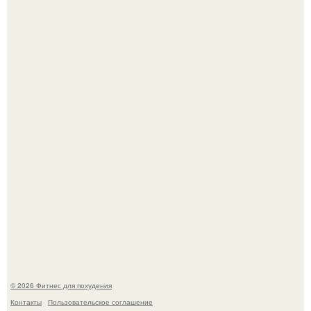
Как накачать ягодицы и не угробить суставы.
Тут даже мы не знаем, как комментировать.
© 2026 Фитнес для похудения
Контакты
Пользовательское соглашение