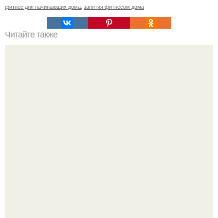
фитнес для начинающих дома
,
занятия фитнесом дома
Читайте также
Скандал! Настасья самбурская с Екатериной
рождественской поругалась!