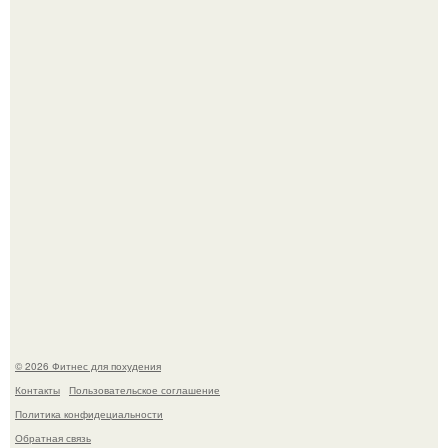
Тут даже мы не знаем, как комментировать.
Не зря её попу считают лучшей в мире.
© 2026 Фитнес для похудения
Контакты
Пользовательское соглашение
Политика конфидециальности
Обратная связь