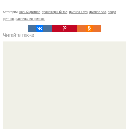
Категории:
новый фитнес
,
тренажерный зал
,
фитнес клуб
,
фитнес зал
,
спорт
фитнес
,
расписание фитнес
Читайте также
Силовая. Кардио. Что выбрать для жиросжигания?