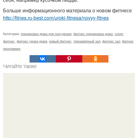
Больше информационного материала о новом фитнесе
http://fitnes.ru-best.com/uroki-fitnesa/novyy-fitnes
Категории:
тренировки дома для похудения
,
фитнес тренировка дома
,
спорт
фитнес
,
фитнес уроки дома
,
новый фитнес
,
тренажерный зал
,
фитнес зал
,
фитнес
программа
Читайте также
Холодник - свекольник низкокаллорийный.