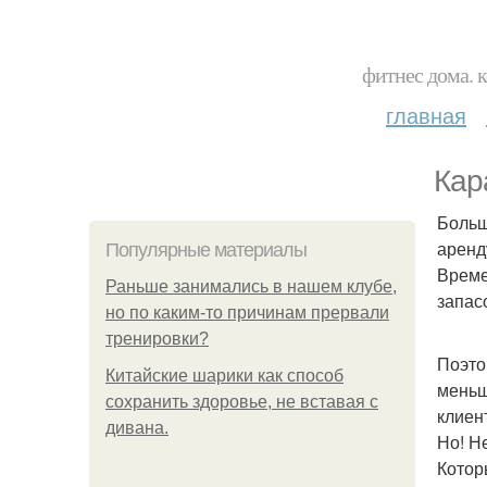
фитнес дома. 
главная
Кар
Больш
аренд
Популярные материалы
Време
Раньше занимались в нашем клубе,
запас
но по каким-то причинам прервали
тренировки?
Поэто
Китайские шарики как способ
меньш
сохранить здоровье, не вставая с
клиен
дивана.
Но! Н
Котор