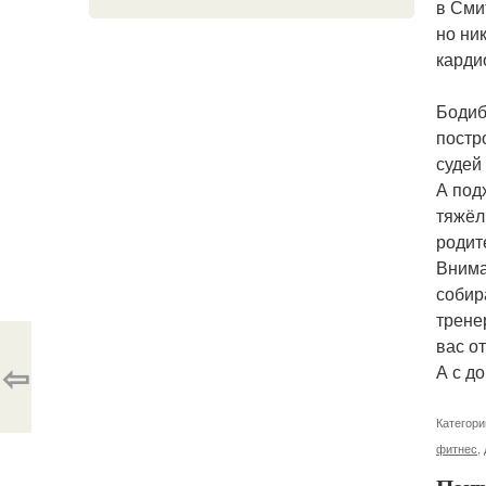
в Сми
но ни
карди
Бодиб
постр
судей
А под
тяжёл
родит
Внима
собир
трене
вас о
⇦
А с д
Категори
фитнес
,