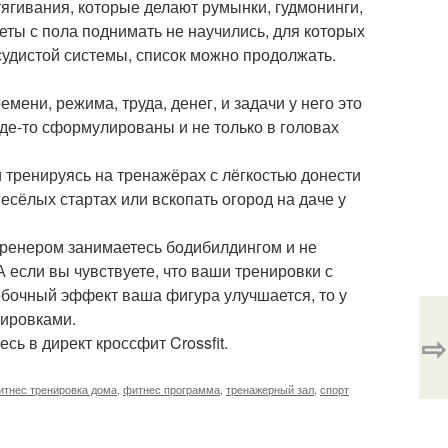
тягивания, которые делают румынки, гудмонинги,
меты с пола поднимать не научились, для которых
осудистой системы, список можно продолжать.
мени, режима, труда, денег, и задачи у него это
де-то сформулированы и не только в головах
 тренируясь на тренажёрах с лёгкостью донести
весёлых стартах или вскопать огород на даче у
с тренером занимаетесь бодибилдингом и не
А если вы чувствуете, что ваши тренировки с
обочный эффект ваша фигура улучшается, то у
нировками.
⇨
сь в директ кроссфит Crossfit.
итнес тренировка дома
,
фитнес программа
,
тренажерный зал
,
спорт