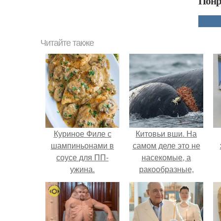
Понр
Читайте также
Куриное Филе с
Китовьи вши. На
шампиньонами в
самом деле это не
соусе для ПП-
насекомые, а
ужина.
ракообразные,
относящиеся к
бокоплавам.