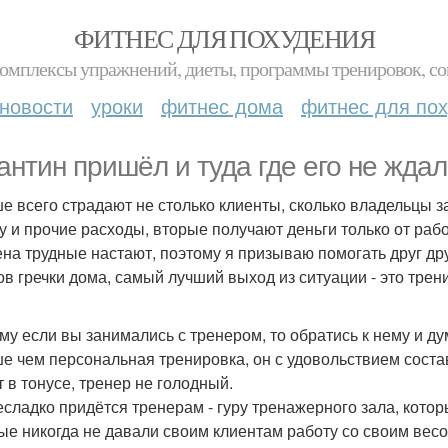
ФИТНЕС ДЛЯ ПОХУДЕНИЯ
комплексы упражнений, диеты, программы тренировок, со
новости
уроки
фитнес дома
фитнес для по
антин пришёл и туда где его не ждал
е всего страдают не столько клиенты, сколько владельцы 
у и прочие расходы, вторые получают деньги только от работ
на трудные настают, поэтому я призываю помогать друг дру
ов гречки дома, самый лучший выход из ситуации - это трен
му если вы занимались с тренером, то обратись к нему и д
е чем персональная тренировка, он с удовольствием состав
т в тонусе, тренер не голодный.
есладко придётся тренерам - гуру тренажерного зала, кото
ые никогда не давали своим клиентам работу со своим весо