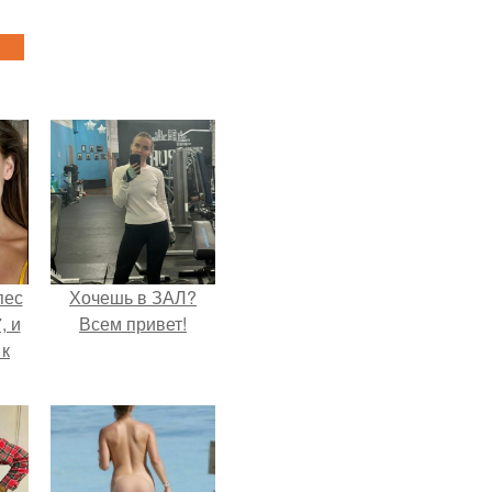
пес
Хочешь в ЗАЛ?
, и
Всем привет!
 к
не
я