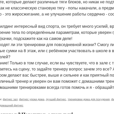
те, которые делают различные тяги блоков, но никак не под
как не классическую становую тягу - попы накачали, а пред
о - это жиросжигание, а не улучшение работы сердечно - с
илдинг интересный вид спорта, он требует много усилий, вре
оение тела по определённым параметрам, которые уверен г
 (качки, подскажите как на самом деле!
ходят ли эти тренировки для повседневной жизни? Смогу ли
ые сумки на 8 этаж, или с ребёнком участвовать в школе в 
елей?
ние! Только в том случае, если вы чувствуете, что в зале 
аетесь на сцену, то задайте тренеру вопрос зачем это все? 
ром делают вас быстрее, выше и сильнее и как приятный п
тличный тренер и уверен он вам поможет с домашними тре
омашними тренировками всегда готов помочь и я - обращайте
и:
фитнес зал
,
фитнес уроки дома
,
лучший фитнес
,
тренировки дома для похудения
,
ф
домашний фитнес