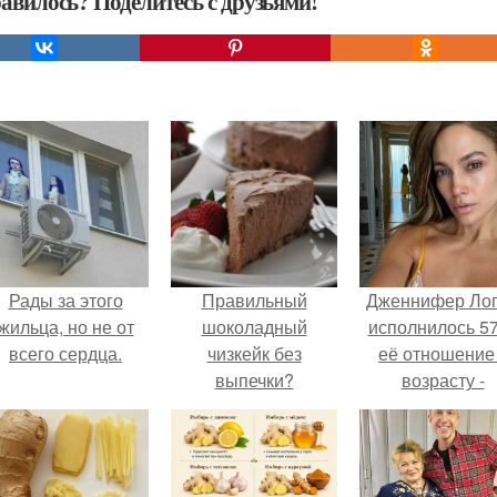
авилось? Поделитесь с друзьями!
Рады за этого
Правильный
Дженнифер Ло
жильца, но не от
шоколадный
исполнилось 57
всего сердца.
чизкейк без
её отношение
выпечки?
возрасту -
настоящий
манифест
уверенности: "
говорите, что 