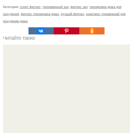
Категории:
спорт фитнес
,
тренажерный зал
,
фитнес зал
,
тренировки дома для
похудения
,
фитнес тренировка дома
,
лучший фитнес
,
комплекс упражнений для
похудения дома
Читайте также
Фитнес для домашних тренировок: 6 вариантов: