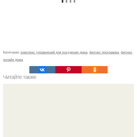
Категории:
комплекс упражнений для похудения дома
,
фитнес программа
,
фитнес
онлайн дома
Читайте также
Инсультом называют серьёзную (острую) проблему с