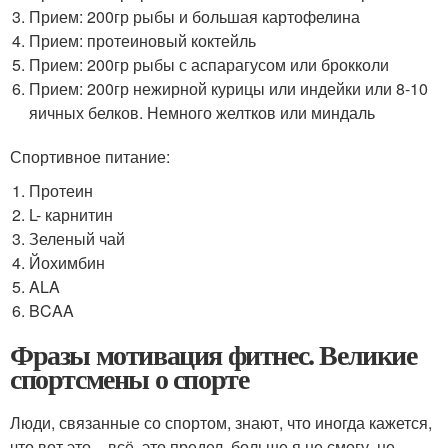
Прием: 200гр рыбы и большая картофелина
Прием: протеиновый коктейль
Прием: 200гр рыбы с аспарагусом или брокколи
Прием: 200гр нежирной курицы или индейки или 8-10
яичных белков. Немного желтков или миндаль
Спортивное питание:
Протеин
L- карнитин
Зеленый чай
Йохимбин
ALA
BCAA
Фразы мотивация фитнес. Великие
спортсмены о спорте
Люди, связанные со спортом, знают, что иногда кажется,
что вот это – всё, это предел, больше я не смогу, не