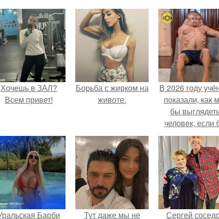
Хочешь в ЗАЛ?
Борьба с жирком на
В 2026 году учё
Всем привет!
животе.
показали, как 
бы выглядет
человек, если 
его тело
эволюциониров
специально д
выживания 
автокатастpoф
Уральская Барби
Тут даже мы не
Сергей сосед