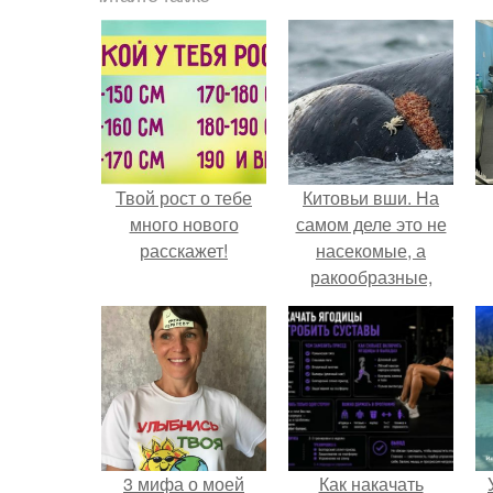
Твой рост о тебе
Китовьи вши. На
много нового
самом деле это не
расскажет!
насекомые, а
ракообразные,
относящиеся к
бокоплавам.
3 мифа о моей
Как накачать