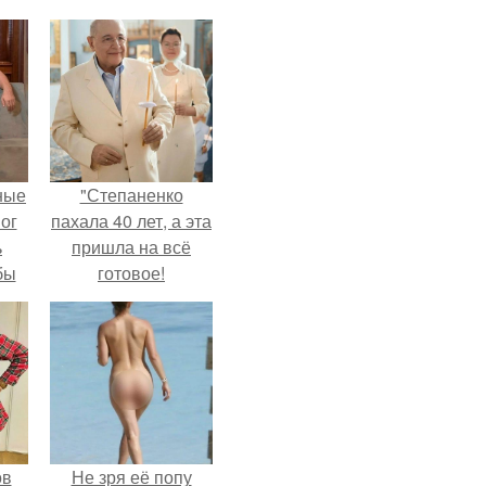
ные
"Степаненко
мог
пахала 40 лет, а эта
ь
пришла на всё
бы
готовое!
ало
ля
в
ах.
ов
Не зря её попу