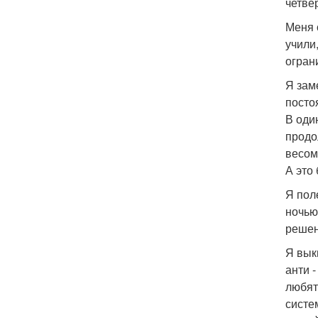
четве
Меня о
учили
огран
Я зам
посто
В оди
продо
весом
А это
Я пол
ночью
решен
Я вык
анти 
любят
систе