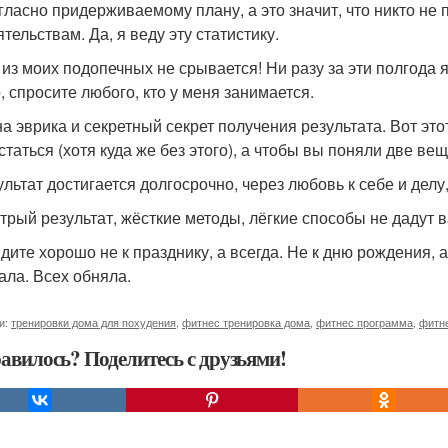
гласно придерживаемому плану, а это значит, что никто не п
тельствам. Да, я веду эту статистику.
 из моих подопечных не срывается! Ни разу за эти полгода я
, спросите любого, кто у меня занимается.
на эврика и секретный секрет получения результата. Вот это
статься (хотя куда же без этого), а чтобы вы поняли две вещ
зультат достигается долгосрочно, через любовь к себе и делу
стрый результат, жёсткие методы, лёгкие способы не дадут 
дите хорошо не к празднику, а всегда. Не к дню рождения, а 
ала. Всех обняла.
и:
тренировки дома для похудения
,
фитнес тренировка дома
,
фитнес программа
,
фитн
авилось? Поделитесь с друзьями!