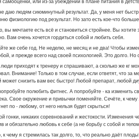
й самооценки, или из-за убеждений в плане питания в детст
 не даю людям сиюминутный результат. Да, у меня нет быст
гоню физиологию под результат. Но зато есть кое-что больше
ю, вы мечтаете есть всё и становиться стройнее. Вы хотите 
но. Вам очень хочется гордиться собой и любить себя.
айте же себе год. Не неделю, не месяц и не два! Чтобы изме
обой, и прежде всего над своей психологией. Это долго. Но 
 люди приходят к тренеру и спрашивают, а сколько же кг мож
овал. Внимание! Только в том случае, если ответят, что за м
 может снизить вам вес быстро! Любой препарат, любой диу
попробуйте полюбить фитнес. А попробуйте - ка изменить
ека. Свое окружение и привычки поменяйте. Сечёте, к чему 
нет по - любому, от него нельзя будет скрыться!
ой гонки, никаких соревнований и жестокости. Изменения ч
ив и обязательно любовь к себе (а не борьбу с собой и телом
о, к чему я стремилась так долго, то, что реально даёт пло