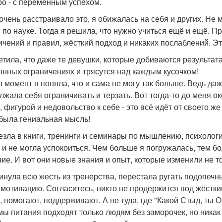
ро - с переменным успехом.
чень расстраивало это, я обижалась на себя и других. Не мо
, по науке. Тогда я решила, что нужно учиться ещё и ещё.
ичений и правил, жёсткий подход и никаких послаблений. Эт
етила, что даже те девушки, которые добиваются результата
янных ограничениях и трясутся над каждым кусочком!
н момент я поняла, что и сама не могу так больше. Ведь даж
лжала себя ограничивать и терзать. Вот тогда-то до меня 
, фигурой и недовольство к себе - это всё идёт от своего ж
 была гениальная мысль!
езла в книги, тренинги и семинары по мышлению, психологи
 и не могла успокоиться. Чем больше я погружалась, тем 
ие. И вот они новые знания и опыт, которые изменили не то
инула всю жесть из тренерства, перестала ругать подопечн
- мотивацию. Согласитесь, никто не продержится под жёстки
, помогают, поддерживают. А не туда, где "Какой Стыд, ты О
мы питания подходят только людям без заморочек, но никак н