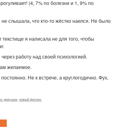
рогуливает! (4, 7% по болезни и 1, 9% по
 не слышала, что кто-то жёстко наелся. Не было
т текстище я написала не для того, чтобы
и:
, через работу над своей психологией.
вам желаемое.
постоянно. Не к встрече, а круглогодично. Фух,
ес девушки
,
новый фитнес