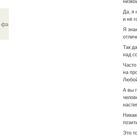
низко
Да, я
и не 
⇦
Я зна
отлич
Так д
над с
Часто
на пр
Любой
А вы 
челов
настиг
Никак
позит
Это т