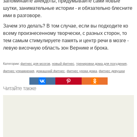
запоминайте анекдоты, придумывайте сами новые
шутки, занимательные истории - и обязательно блесните
ими в разговоре.
Зачем это делать? В том случае, если вы подходите ко
всему произнесенному творчески, с разных сторон, то
тем самым стимулируете память и центр речи в мозге -
левую височную область зон Вернике и брока.
Категории:
фитнес для мозгов
,
новый фитнес
,
тренировки дома для похудения
,
фитнес упражнения
,
домашний фитнес
,
фитнес уроки дома
,
фитнес девушки
Читайте также