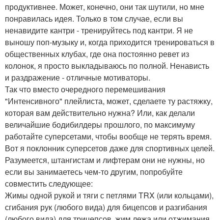
продуктивнее. Может, конечно, они так шутили, но мне
понравилась идея. Только в том случае, если вы
ненавидите кантри - тренируйтесь под кантри. Я не
выношу поп-музыку и, когда приходится тренироваться в
общественных клубах, где она постоянно ревет из
колонок, я просто выкладываюсь по полной. Ненависть
и раздражение - отличные мотиваторы.
Так что вместо очередного перемешивания
"Интенсивного" плейлиста, может, сделаете ту растяжку,
которая вам действительно нужна? Или, как делали
величайшие бодибилдеры прошлого, по максимуму
работайте суперсетами, чтобы вообще не терять время.
Вот я поклонник суперсетов даже для спортивных целей.
Разумеется, штангистам и лифтерам они не нужны, но
если вы занимаетесь чем-то другим, попробуйте
совместить следующее:
Жимы одной рукой и тяги с петлями TRX (или кольцами),
сгибания рук (любого вида) для бицепсов и разгибания
(любого вида) для трицепсов, жим лежа или отжимания