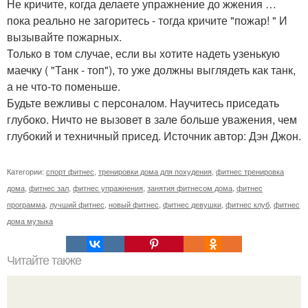
Не кричите, когда делаете упражнение до жжения …
пока реально не загоритесь - тогда кричите "пожар! " И
вызывайте пожарных.
Только в том случае, если вы хотите надеть узенькую
маечку ( "Танк - топ"), то уже должны выглядеть как танк,
а не что-то поменьше.
Будьте вежливы с персоналом. Научитесь приседать
глубоко. Ничто не вызовет в зале больше уважения, чем
глубокий и техничный присед. Источник автор: Дэн Джон.
Категории:
спорт фитнес
,
тренировки дома для похудения
,
фитнес тренировка
дома
,
фитнес зал
,
фитнес упражнения
,
занятия фитнесом дома
,
фитнес
программа
,
лучший фитнес
,
новый фитнес
,
фитнес девушки
,
фитнес клуб
,
фитнес
дома музыка
Читайте также