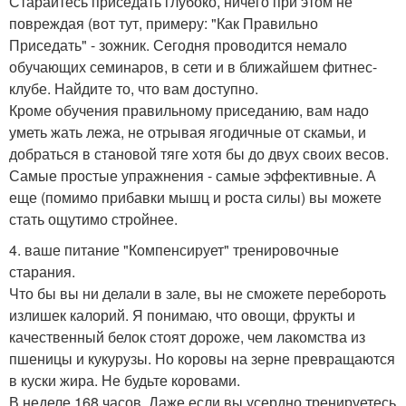
Старайтесь приседать глубоко, ничего при этом не
повреждая (вот тут, примеру: "Как Правильно
Приседать" - зожник. Сегодня проводится немало
обучающих семинаров, в сети и в ближайшем фитнес-
клубе. Найдите то, что вам доступно.
Кроме обучения правильному приседанию, вам надо
уметь жать лежа, не отрывая ягодичные от скамьи, и
добраться в становой тяге хотя бы до двух своих весов.
Самые простые упражнения - самые эффективные. А
еще (помимо прибавки мышц и роста силы) вы можете
стать ощутимо стройнее.
4. ваше питание "Компенсирует" тренировочные
старания.
Что бы вы ни делали в зале, вы не сможете перебороть
излишек калорий. Я понимаю, что овощи, фрукты и
качественный белок стоят дороже, чем лакомства из
пшеницы и кукурузы. Но коровы на зерне превращаются
в куски жира. Не будьте коровами.
В неделе 168 часов. Даже если вы усердно тренируетесь