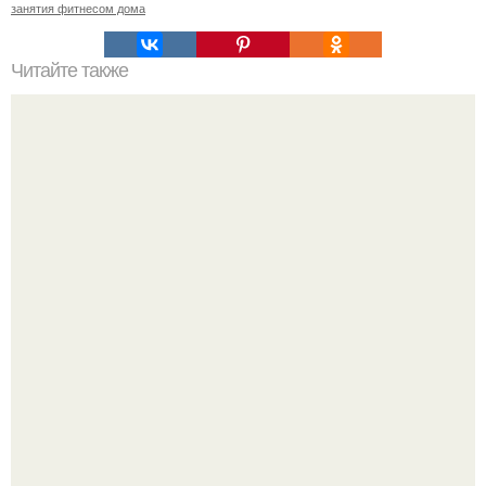
занятия фитнесом дома
Читайте также
Бодифлекс с Мариной корпан полный комплекс на все
части тела. Немного об авторе