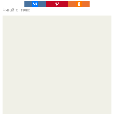
Читайте также
Гимнастика екатерины андреевой. Екатерина Андреева.
20.
Я искала название тому, что делаю.