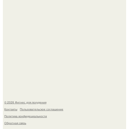
Не зря её попу считают лучшей в мире.
Песочный пирог с сочной клубничной начинкой и
меренговой шапочкой!
© 2026 Фитнес для похудения
Контакты
Пользовательское соглашение
Политика конфидециальности
Обратная связь