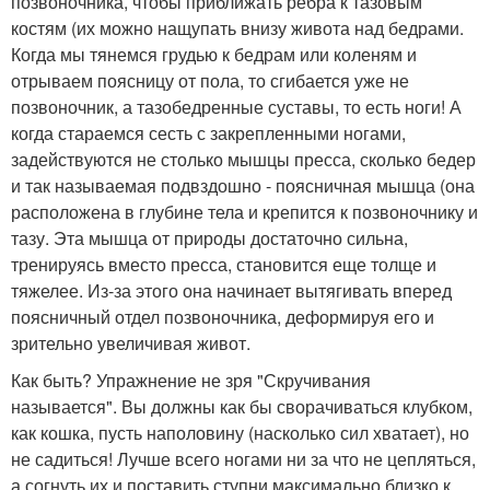
позвоночника, чтобы приближать ребра к тазовым
костям (их можно нащупать внизу живота над бедрами.
Когда мы тянемся грудью к бедрам или коленям и
отрываем поясницу от пола, то сгибается уже не
позвоночник, а тазобедренные суставы, то есть ноги! А
когда стараемся сесть с закрепленными ногами,
задействуются не столько мышцы пресса, сколько бедер
и так называемая подвздошно - поясничная мышца (она
расположена в глубине тела и крепится к позвоночнику и
тазу. Эта мышца от природы достаточно сильна,
тренируясь вместо пресса, становится еще толще и
тяжелее. Из-за этого она начинает вытягивать вперед
поясничный отдел позвоночника, деформируя его и
зрительно увеличивая живот.
Как быть? Упражнение не зря "Скручивания
называется". Вы должны как бы сворачиваться клубком,
как кошка, пусть наполовину (насколько сил хватает), но
не садиться! Лучше всего ногами ни за что не цепляться,
а согнуть их и поставить ступни максимально близко к