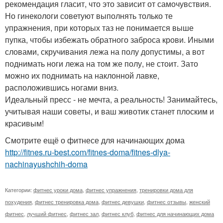
рекомендация гласит, что это зависит от самочувствия.
Но гинекологи советуют выполнять только те
упражнения, при которых таз не понимается выше
пупка, чтобы избежать обратного заброса крови. Иными
словами, скручивания лежа на полу допустимы, а вот
поднимать ноги лежа на том же полу, не стоит. Зато
можно их поднимать на наклонной лавке,
расположившись ногами вниз.
Идеальный пресс - не мечта, а реальность! Занимайтесь,
учитывая наши советы, и ваш животик станет плоским и
красивым!
Смотрите ещё о фитнесе для начинающих дома
http://fitnes.ru-best.com/fitnes-doma/fitnes-dlya-
nachinayushchih-doma
Категории:
фитнес уроки дома
,
фитнес упражнения
,
тренировки дома для
похудения
,
фитнес тренировка дома
,
фитнес девушки
,
фитнес отзывы
,
женский
фитнес
,
лучший фитнес
,
фитнес зал
,
фитнес клуб
,
фитнес для начинающих дома