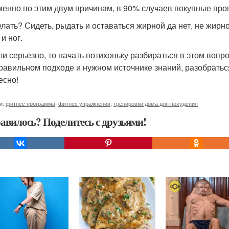
менно по этим двум причинам, в 90% случаев покупные про
елать? Сидеть, рыдать и оставаться жирной да нет, не жирн
и ног.
ли серьезно, то начать потихоньку разбираться в этом вопро
равильном подходе и нужном источнике знаний, разобратьс
есно!
и:
фитнес программа
,
фитнес упражнения
,
тренировки дома для похудения
авилось? Поделитесь с друзьями!