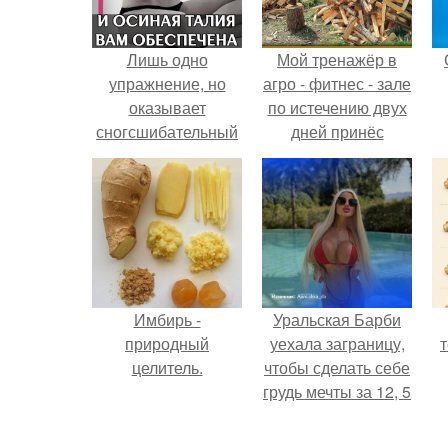
Лишь одно
Мой тренажёр в
упражнение, но
агро - фитнес - зале
оказывает
по истечению двух
сногсшибательный
дней принёс
эффект: "Осиная"
ощутимый
талия и плоский
результат.
живот - при этом
огромная польза
для здоровья!
Имбирь -
Уральская Барби
природный
уехала заграницу,
целитель.
чтобы сделать себе
грудь мечты за 12, 5
тыс.
п