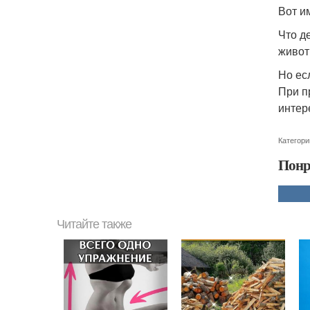
Вот и
Что д
живот 
Но ес
При п
интер
Категори
Понр
Читайте также