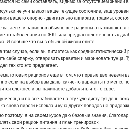
таются их сами составлять, видимо за отсутствием знаний в 
исульки не учитывают ваше текущее состояние, ваш уровен
яния вашего опорно - двигательно аппарата, травмы, состоян
е касается и рационов обычно все рационы отталкиваются о
кие-то заболевания по ЖКТ или предрасположенность к диа
ма. И вообще что вы в обычной жизни едите.
в том случае, если вы питаетесь как среднестатистический 
ить себе спаржу, отваривать креветки и мариновать тунца. Т
дел тех кто это предлагает.
ема готовых рационов еще в том, что первые две недели вы
нно если на выбор вам даны какие-то варианты по меню, н
вится сложнее и вы начинаете добавлять что-то свое.
у месяца и во все забиваете на эту чудо диету тут день рожд
ка снова пироги испекла и куча других поводов не придерж
о поэтому, я на своем курсе даю базовые знания, благодар
влять свой рацион питания и план тренировок.
 вам уже будут не страшны походы к бабушке и боль в колен