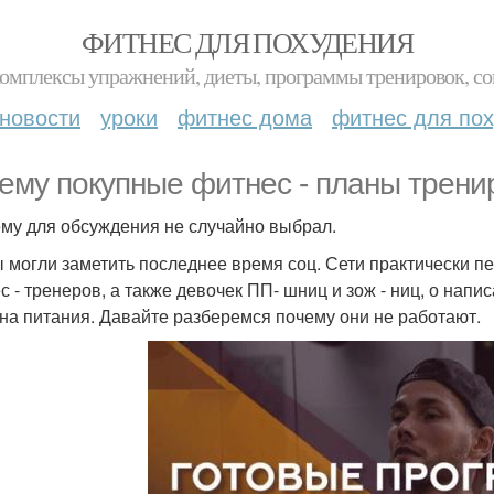
ФИТНЕС ДЛЯ ПОХУДЕНИЯ
комплексы упражнений, диеты, программы тренировок, со
новости
уроки
фитнес дома
фитнес для по
ему покупные фитнес - планы тренир
ему для обсуждения не случайно выбрал.
ы могли заметить последнее время соц. Сети практически 
с - тренеров, а также девочек ПП- шниц и зож - ниц, о на
на питания. Давайте разберемся почему они не работают.