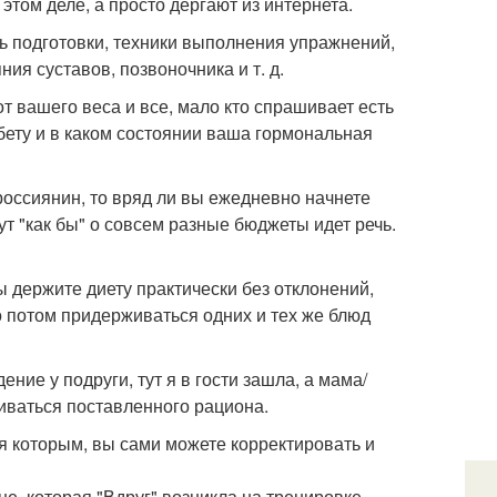
этом деле, а просто дергают из интернета.
ь подготовки, техники выполнения упражнений,
ия суставов, позвоночника и т. д.
т вашего веса и все, мало кто спрашивает есть
бету и в каком состоянии ваша гормональная
россиянин, то вряд ли вы ежедневно начнете
ут "как бы" о совсем разные бюджеты идет речь.
 держите диету практически без отклонений,
о потом придерживаться одних и тех же блюд
ение у подруги, тут я в гости зашла, а мама/
иваться поставленного рациона.
я которым, вы сами можете корректировать и
е, которая "Вдруг" возникла на тренировке.