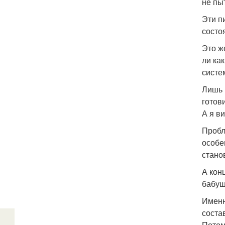
не пы
Эти п
состо
Это ж
ли ка
систе
Лишь 
готов
А я ви
Пробл
особе
стано
А конц
бабуш
Именн
соста
Потом