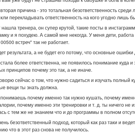
а вторая причина - это тотальная безответственность среди 
кли перекладывать ответственность на кого угодно лишь бы
т нашла тренера, он супер крутой, такие посты в инстаграм
амку и я похудею. А самой мне некогда. У меня дети, работ
00500 встреч" так не работает.
дет результата, а не будет его потому, что основные ошибки 
 стала более ответственна, не появилось понимание куда и
ых принципов почему это так, а не иначе.
говорю сейчас о том, что нужно садиться и изучать полный к
ые вещи ты знать должна.
 понимаешь почему именно так нужно кушать, почему именно
алории, почему именно эти тренировки и т. д. ты ничего не 
ась с тем же не знанием что и до программы в полном отсу
чень безответственный подход, который как раз таки и вед
нию что в этот раз снова не получилось.