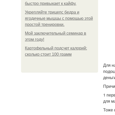
быстро привыкает к кайфу.
Укрепляйте трицепс бедра и
ягодичные мышцы с помощью этой
простой тренировки.
Мой заключительный семинар в
этом году!
Картофельный подсчет калорий:
сколько стоит 100 грамм
Для н
подош
деньг
Причи
1 пер
для м
Тоже 