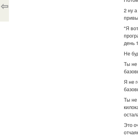
⇦
2 ну 
привы
"Я во
прогр
день 1
Не бу
Ты не
базов
Я не 
базов
Ты не
килок
остал
Это о
отчая