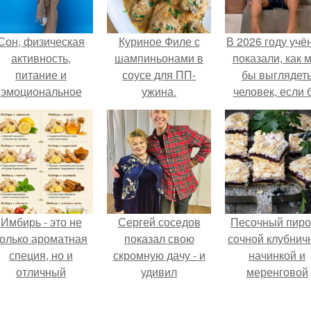
Сон, физическая
Куриное Филе с
В 2026 году учё
активность,
шампиньонами в
показали, как 
питание и
соусе для ПП-
бы выглядет
эмоциональное
ужина.
человек, если 
состояние!
его тело
эволюциониров
специально д
выживания 
автокатастpoф
Имбирь - это не
Сергей соседов
Песочный пиро
только ароматная
показал свою
сочной клубнич
специя, но и
скромную дачу - и
начинкой и
отличный
удивил
меренговой
ингредиент для
поклонников.
шапочкой!
олезных напитков