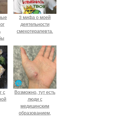
ные
3 мифа о моей
мог
деятельности
ь
смехотерапевта.
бы
ало
ля
в
ах.
г с
Возможно, тут есть
ной
люди с
медицинским
образованием,
подскажите, что
делать!