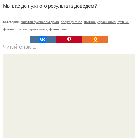
Мы вас до нужного результата доведем?
Категории:
занятия фитнесом дома
,
спорт фитнес
,
фитнес упражнения
,
лучший
фитнес
,
фитнес уроки дома
,
фитнес зал
Читайте также
Твой рост о тебе много нового расскажет!