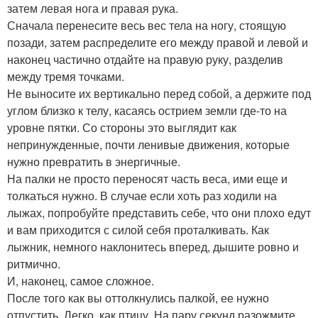
затем левая нога и правая рука.
Сначала перенесите весь вес тела на ногу, стоящую
позади, затем распределите его между правой и левой и
наконец частично отдайте на правую руку, разделив
между тремя точками.
Не выносите их вертикально перед собой, а держите под
углом близко к телу, касаясь острием земли где-то на
уровне пятки. Со стороны это выглядит как
непринужденные, почти ленивые движения, которые
нужно превратить в энергичные.
На палки не просто переносят часть веса, ими еще и
толкаться нужно. В случае если хоть раз ходили на
лыжах, попробуйте представить себе, что они плохо едут
и вам приходится с силой себя проталкивать. Как
лыжник, немного наклонитесь вперед, дышите ровно и
ритмично.
И, наконец, самое сложное.
После того как вы оттолкнулись палкой, ее нужно
отпустить. Легко, как птицу. На пару секунд разожмите