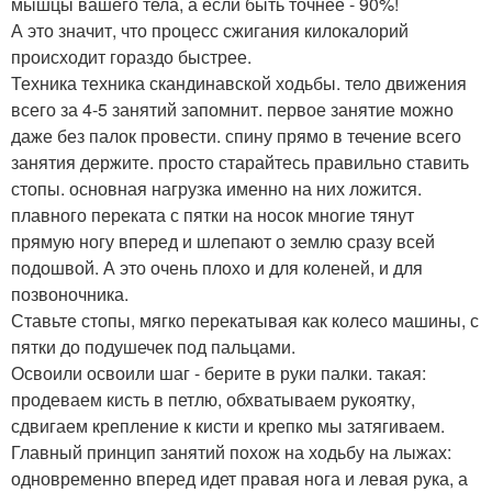
мышцы вашего тела, а если быть точнее - 90%!
А это значит, что процесс сжигания килокалорий
происходит гораздо быстрее.
Техника техника скандинавской ходьбы. тело движения
всего за 4-5 занятий запомнит. первое занятие можно
даже без палок провести. спину прямо в течение всего
занятия держите. просто старайтесь правильно ставить
стопы. основная нагрузка именно на них ложится.
плавного переката с пятки на носок многие тянут
прямую ногу вперед и шлепают о землю сразу всей
подошвой. А это очень плохо и для коленей, и для
позвоночника.
Ставьте стопы, мягко перекатывая как колесо машины, с
пятки до подушечек под пальцами.
Освоили освоили шаг - берите в руки палки. такая:
продеваем кисть в петлю, обхватываем рукоятку,
сдвигаем крепление к кисти и крепко мы затягиваем.
Главный принцип занятий похож на ходьбу на лыжах:
одновременно вперед идет правая нога и левая рука, а