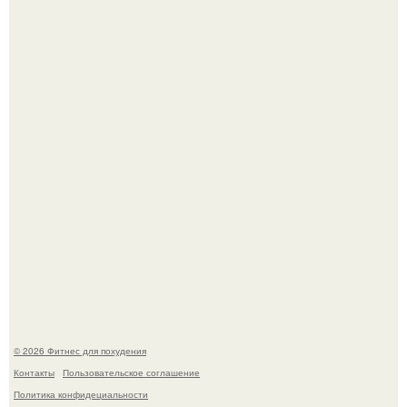
Сергей соседов показал свою скромную дачу - и удивил
поклонников.
Не зря её попу считают лучшей в мире.
© 2026 Фитнес для похудения
Контакты
Пользовательское соглашение
Политика конфидециальности