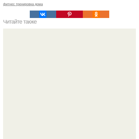
фитнес тренировка дома
Читайте также
Как похудела ольга бузова. Секреты диеты Ольги
Бузовой —, как питается популярная певица, модель,
ведущая ток-шоу?