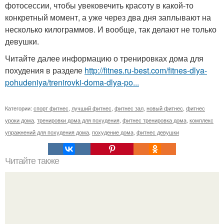
фотосессии, чтобы увековечить красоту в какой-то
конкретный момент, а уже через два дня заплывают на
несколько килограммов. И вообще, так делают не только
девушки.
Читайте далее информацию о тренировках дома для
похудения в разделе
http://fitnes.ru-best.com/fitnes-dlya-
pohudeniya/trenirovki-doma-dlya-po...
Категории:
спорт фитнес
,
лучший фитнес
,
фитнес зал
,
новый фитнес
,
фитнес
уроки дома
,
тренировки дома для похудения
,
фитнес тренировка дома
,
комплекс
упражнений для похудения дома
,
похудение дома
,
фитнес девушки
Читайте также