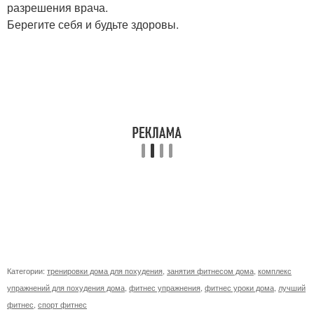
разрешения врача.
Берегите себя и будьте здоровы.
Категории:
тренировки дома для похудения
,
занятия фитнесом дома
,
комплекс
упражнений для похудения дома
,
фитнес упражнения
,
фитнес уроки дома
,
лучший
фитнес
,
спорт фитнес