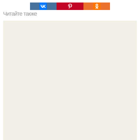
Читайте также
Красивая 54 летняя бабушка.
Дженнифер Лопес исполнилось 57, и её отношение к
возрасту - настоящий манифест уверенности: "не