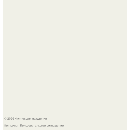
Сергей соседов показал свою скромную дачу - и удивил
поклонников.
Не зря её попу считают лучшей в мире.
© 2026 Фитнес для похудения
Контакты
Пользовательское соглашение