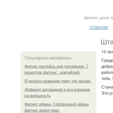
фитнес дома. 
главная
Шта
10 лу
Популярные материалы
Среди
добра
Фитнес коктейль для похудения. 7
работ
рецептов фитнес - коктейлей.
тебе.
Я искала название тому, что делаю.
Стано
Дефицит витаминов и его влияние
Это у
на внешность
Фитнес обман. Глобальный обман
фитнес индустрии.