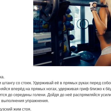
ка.
 штангу со стоек. Удерживай её в прямых руках перед собо
няйся вперёд на прямых ногах, удерживая гриф близко к бё
ится до середины голени. Дойдя до неё распрямляйся усил
 выполнения упражнения.
узский жим стоя.