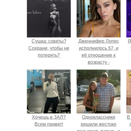
Сушка: советы?
Дженнифер Лопес
Я
Сохрани, чтобы не
исполнилось 57, и
потерять?
её отношение к
возрасту -
настоящий
манифест
уверенности: "не
говорите, что я
отлично выгляжу
для 57.
Хочешь в ЗАЛ?
Одноклассники
В
Всем привет!
решили жестоко
разыграть парня - и