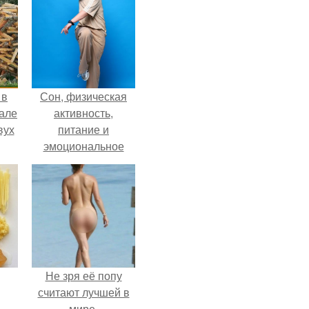
 в
Сон, физическая
зале
активность,
вух
питание и
эмоциональное
состояние!
Не зря её попу
считают лучшей в
мире.