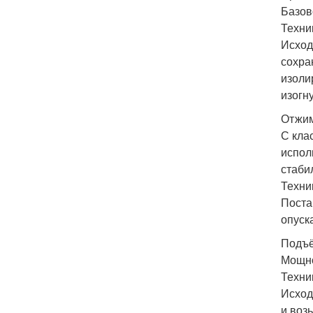
Базов
Техни
Исход
сохра
изоли
изогн
Отжим
С кла
испол
стаби
Техни
Поста
опуск
Подъё
Мощно
Техни
Исход
и воз