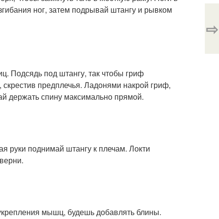
згибания ног, затем подрывай штангу и рывком
⇨
иц. Подсядь под штангу, так чтобы гриф
, скрестив предплечья. Ладонями накрой гриф,
вай держать спину максимально прямой.
я руки поднимай штангу к плечам. Локти
верни.
укрепления мышц, будешь добавлять блины.