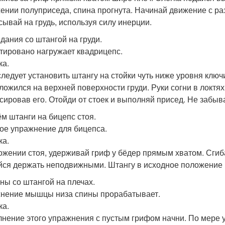
ении полуприседа, спина прогнута. Начинай движение с ра
сывай на грудь, используя силу инерции.
дания со штангой на груди.
тировано нагружает квадрицепс.
ка.
следует установить штангу на стойки чуть ниже уровня ключ
ложился на верхней поверхности груди. Руки согни в локтях
сировав его. Отойди от стоек и выполняй присед. Не забы
м штанги на бицепс стоя.
ое упражнение для бицепса.
ка.
ожении стоя, удерживай гриф у бёдер прямым хватом. Сгиба
йся держать неподвижными. Штангу в исходное положение 
ны со штангой на плечах.
нение мышцы низа спины прорабатывает.
ка.
нение этого упражнения с пустым грифом начни. По мере 