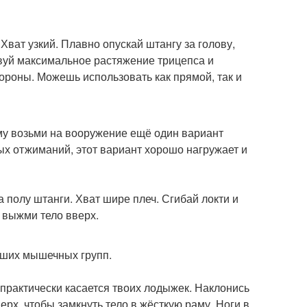
Хват узкий. Плавно опускай штангу за голову,
вуй максимальное растяжение трицепса и
роны. Можешь использовать как прямой, так и
му возьми на вооружение ещё один вариант
ых отжиманий, этот вариант хорошо нагружает и
 полу штанги. Хват шире плеч. Сгибай локти и
 выжми тело вверх.
ьших мышечных групп.
 практически касается твоих лодыжек. Наклонись
рх, чтобы замкнуть тело в жёсткую раму. Ноги в