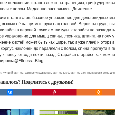
ное положение: штанга лежит на трапециях, гриф удержива
лели с полом. Медленно распрямись. Движение.
им штанги стоя. базовое упражнение для дельтовидных мышц
), выжми её на прямые руки над головой. Верни на грудь, 
живайся в верхней точке амплитуды. старайся не разводить 
ое упражнение для мышц спины. .техника. штанга на полу у
жение кистей может быть как шире, так и уже плеч) и оторв
, корпус наклонён до параллели с полом, спина прогнута в п
у к поясу, отводя локти назад. Старайся старайся как можн
ировка@Fitness. .Blog.
и:
лучший фитнес
,
фитнес упражнения
,
фитнес клуб
,
фитнес зал
,
тренировки дома для
авилось? Поделитесь с друзьями!