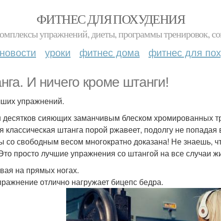
ФИТНЕС ДЛЯ ПОХУДЕНИЯ
комплексы упражнений, диеты, программы тренировок, со
новости
уроки
фитнес дома
фитнес для по
нга. И ничего кроме штанги!
чших упражнений.
 десятков сияющих заманчивым блеском хромированных тр
я классическая штанга порой ржавеет, подолгу не попадая 
ы со свободным весом многократно доказана! Не знаешь, ч
 Это просто лучшие упражнения со штангой на все случаи ж
вая на прямых ногах.
пражнение отлично нагружает бицепс бедра.