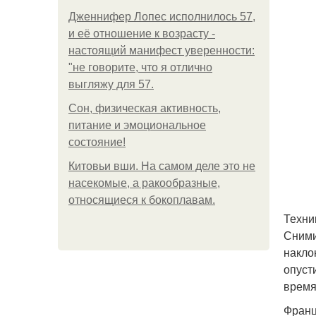
Дженнифер Лопес исполнилось 57,
и её отношение к возрасту -
настоящий манифест уверенности:
"не говорите, что я отлично
выгляжу для 57.
Сон, физическая активность,
питание и эмоциональное
состояние!
Китовьи вши. На самом деле это не
насекомые, а ракообразные,
относящиеся к бокоплавам.
Техни
Сними
накло
опуст
время
Франц