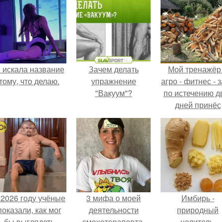
 искала название
Зачем делать
Мой тренажёр
тому, что делаю.
упражнение
агро - фитнес - 
"Вакуум"?
по истечению д
дней принёс
ощутимый
результат.
 2026 году учёные
3 мифа о моей
Имбирь -
показали, как мог
деятельности
природный
бы выглядеть
смехотерапевта.
целитель.