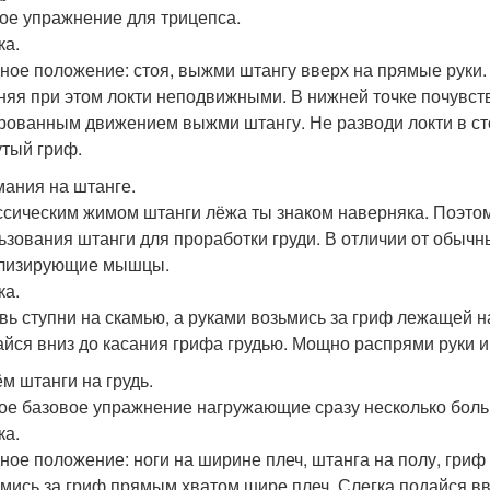
ое упражнение для трицепса.
ка.
ное положение: стоя, выжми штангу вверх на прямые руки. 
няя при этом локти неподвижными. В нижней точке почувст
рованным движением выжми штангу. Не разводи локти в сто
утый гриф.
ания на штанге.
ссическим жимом штанги лёжа ты знаком наверняка. Поэто
ьзования штанги для проработки груди. В отличии от обычн
лизирующие мышцы.
ка.
вь ступни на скамью, а руками возьмись за гриф лежащей на
айся вниз до касания грифа грудью. Мощно распрями руки и
м штанги на грудь.
е базовое упражнение нагружающие сразу несколько бол
ка.
ное положение: ноги на ширине плеч, штанга на полу, гриф
ьмись за гриф прямым хватом шире плеч. Слегка подайся вве