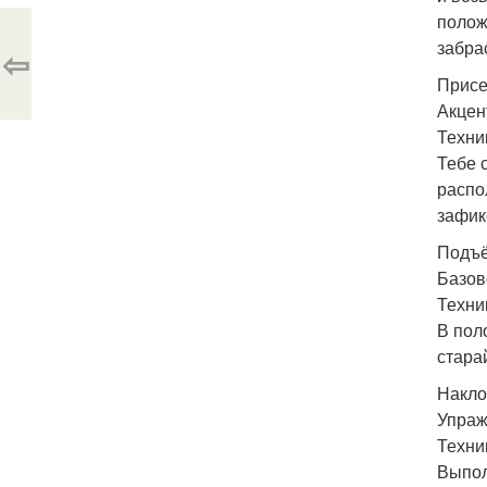
полож
забра
⇦
Присе
Акцен
Техни
Тебе 
распо
зафик
Подъё
Базов
Техни
В пол
стара
Накло
Упраж
Техни
Выпол