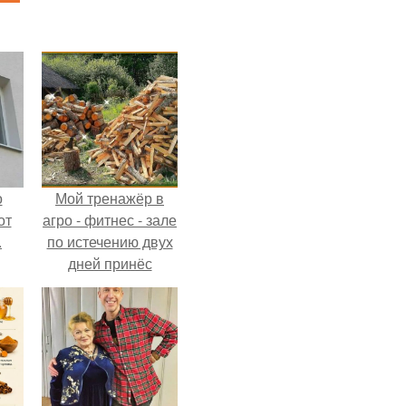
о
Мой тренажёр в
от
агро - фитнес - зале
.
по истечению двух
дней принёс
ощутимый
результат.