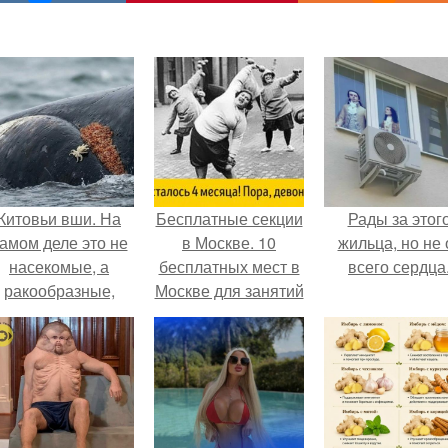
Китовьи вши. На
Бесплатные секции
Рады за этог
амом деле это не
в Москве. 10
жильца, но не 
насекомые, а
бесплатных мест в
всего сердца
ракообразные,
Москве для занятий
относящиеся к
спортом.
бокоплавам.