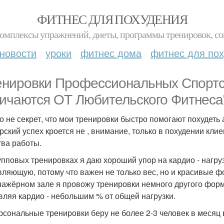
ФИТНЕС ДЛЯ ПОХУДЕНИЯ
комплексы упражнений, диеты, программы тренировок, со
новости
уроки
фитнес дома
фитнес для по
енировки Профессиональных Спорт
ичаются ОТ Любительского Фитнеса
о не секрет, что мои тренировки быстро помогают похудеть 
рский успех кроется не , внимание, только в похудении кли
тва работы.
упповых тренировках я даю хороший упор на кардио - нагруз
вляющую, потому что важен не только вес, но и красивые ф
нажёрном зале я провожу тренировки немного другого форм
вляя кардио - небольшим % от общей нагрузки.
рсональные тренировки беру не более 2-3 человек в месяц 