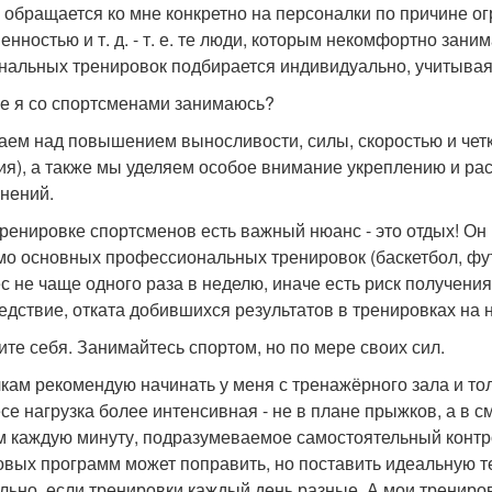
о обращается ко мне конкретно на персоналки по причине о
енностью и т. д. - т. е. те люди, которым некомфортно зан
нальных тренировок подбирается индивидуально, учитывая 
е я со спортсменами занимаюсь?
аем над повышением выносливости, силы, скоростью и чет
ия), а также мы уделяем особое внимание укреплению и р
нений.
тренировке спортсменов есть важный нюанс - это отдых! Он
о основных профессиональных тренировок (баскетбол, футбо
с не чаще одного раза в неделю, иначе есть риск получени
ледствие, отката добившихся результатов в тренировках на 
ите себя. Занимайтесь спортом, но по мере своих сил.
кам рекомендую начинать у меня с тренажёрного зала и толь
се нагрузка более интенсивная - не в плане прыжков, а в
м каждую минуту, подразумеваемое самостоятельный контр
овых программ может поправить, но поставить идеальную т
льно, если тренировки каждый день разные. А мои трениро