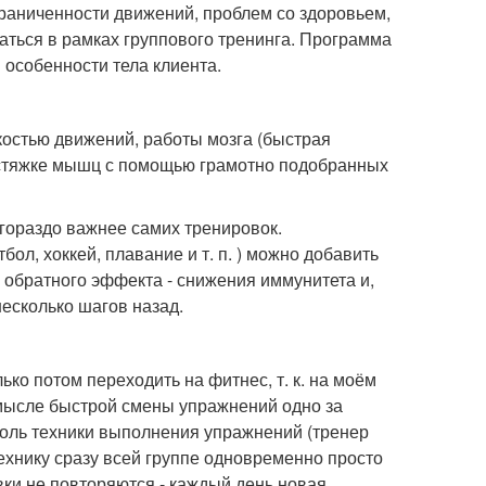
граниченности движений, проблем со здоровьем,
иматься в рамках группового тренинга. Программа
особенности тела клиента.
костью движений, работы мозга (быстрая
астяжке мышц с помощью грамотно подобранных
 гораздо важнее самих тренировок.
л, хоккей, плавание и т. п. ) можно добавить
я обратного эффекта - снижения иммунитета и,
несколько шагов назад.
ко потом переходить на фитнес, т. к. на моём
 смысле быстрой смены упражнений одно за
оль техники выполнения упражнений (тренер
ехнику сразу всей группе одновременно просто
вки не повторяются - каждый день новая