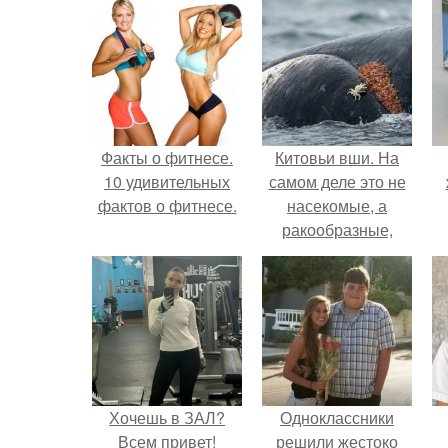
Факты о фитнесе.
Китовьи вши. На
10 удивительных
самом деле это не
фактов о фитнесе.
насекомые, а
ракообразные,
относящиеся к
бокоплавам.
Хочешь в ЗАЛ?
Одноклассники
Всем привет!
решили жестоко