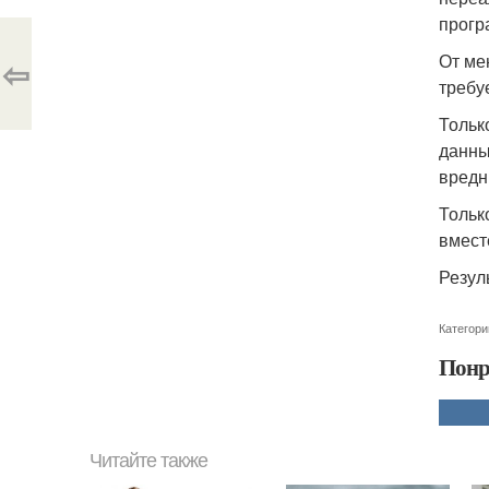
прогр
От ме
⇦
требу
Тольк
данны
вредн
Тольк
вмест
Резул
Категори
Понр
Читайте также