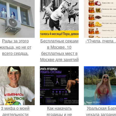
Рады за этого
Бесплатные секции
-"Пчела, пчела 
жильца, но не от
в Москве. 10
всего сердца.
бесплатных мест в
Москве для занятий
спортом.
3 мифа о моей
Как накачать
Уральская Бар
деятельности
ягодицы и не
уехала заграни