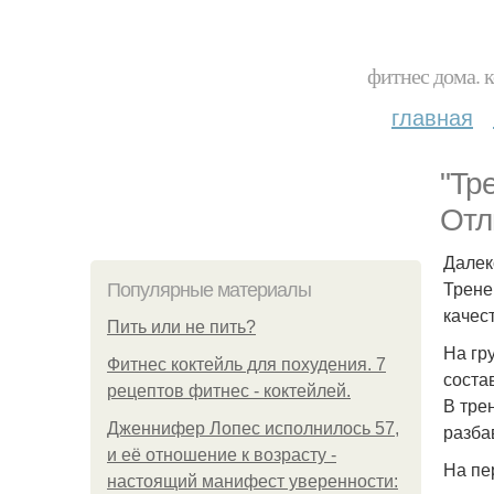
фитнес дома. 
главная
"Тр
Отл
Далек
Трене
Популярные материалы
качес
Пить или не пить?
На гр
Фитнес коктейль для похудения. 7
соста
рецептов фитнес - коктейлей.
В тре
Дженнифер Лопес исполнилось 57,
разба
и её отношение к возрасту -
На пе
настоящий манифест уверенности: