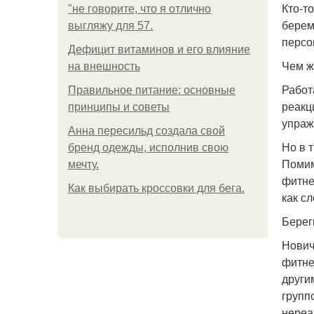
Кто-т
"не говорите, что я отлично
берем
выгляжу для 57.
персо
Дефицит витаминов и его влияние
Чем ж
на внешность
Работ
Правильное питание: основные
реакц
принципы и советы
упраж
Анна пересильд создала свой
Но в 
бренд одежды, исполнив свою
Помим
мечту.
фитне
Как выбирать кроссовки для бега.
как с
Берег
Нович
фитне
други
групп
нереа