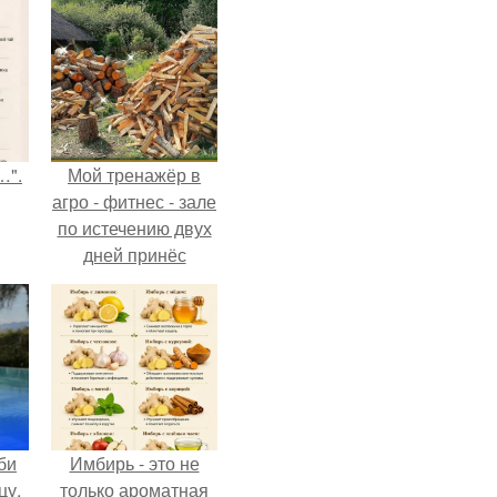
…".
Мой тренажёр в
агро - фитнес - зале
по истечению двух
дней принёс
ощутимый
результат.
би
Имбирь - это не
цу,
только ароматная