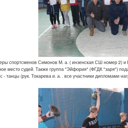
неры спортсменов Симонов М. а. ( инзенская СШ номер 2) и 
ное место судей. Также группа "Эйфория" (ФГДК "заря") п
с - танцы (рук. Токарева и. а. . все участники дипломами н