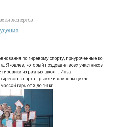
веты экспертов
худения
внования по гиревому спорту, приуроченные ко
а. Яковлев, который поздравил всех участников
гиревики из разных школ г. Инза
гиревого спорта - рывке и длинном цикле.
ассой гирь от 3 до 16 кг