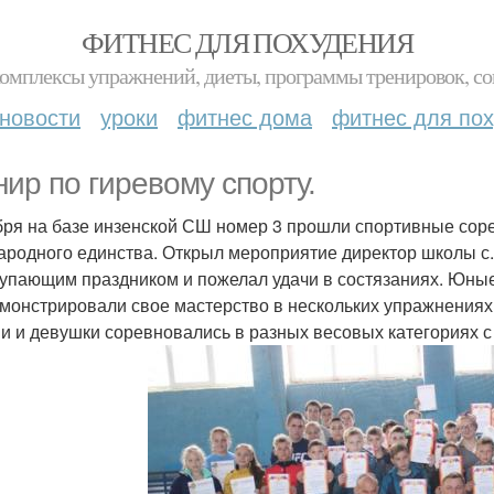
ФИТНЕС ДЛЯ ПОХУДЕНИЯ
комплексы упражнений, диеты, программы тренировок, со
новости
уроки
фитнес дома
фитнес для по
нир по гиревому спорту.
бря на базе инзенской СШ номер 3 прошли спортивные соре
ародного единства. Открыл мероприятие директор школы с. 
тупающим праздником и пожелал удачи в состязаниях. Юные 
монстрировали свое мастерство в нескольких упражнениях 
 и девушки соревновались в разных весовых категориях с м