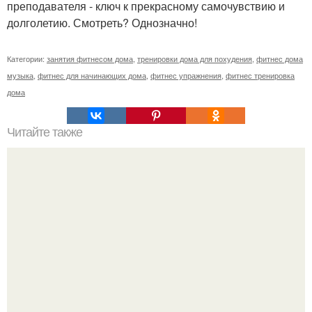
преподавателя - ключ к прекрасному самочувствию и
долголетию. Смотреть? Однозначно!
Категории:
занятия фитнесом дома
,
тренировки дома для похудения
,
фитнес дома
музыка
,
фитнес для начинающих дома
,
фитнес упражнения
,
фитнес тренировка
дома
Читайте также
Куда сходить в Тюмени. 20 Лучших мест в Тюмени, куда
можно сходить с маленьким ребенком