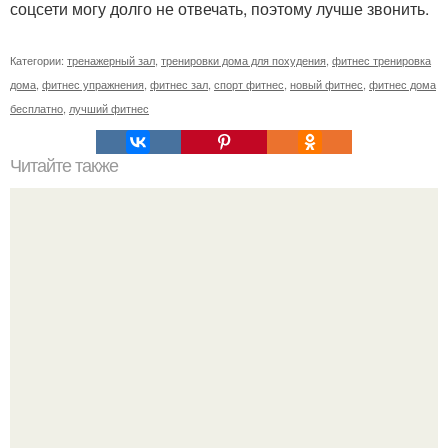
соцсети могу долго не отвечать, поэтому лучше звонить.
Категории:
тренажерный зал
,
тренировки дома для похудения
,
фитнес тренировка
дома
,
фитнес упражнения
,
фитнес зал
,
спорт фитнес
,
новый фитнес
,
фитнес дома
бесплатно
,
лучший фитнес
Читайте также
Твой рост о тебе много нового расскажет!