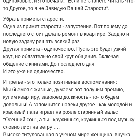
одинаковые, и я отвечала: "Если не Станете Читать Что-
то Другое, то я не Завидую Вашей Старости".
Убрать приметы старости.
Одна из примет старости - запустение. Вот почему до
последнего стоит делать ремонт в квартире. Заодно и
новую задачу решать всякий раз.
Другая примета - одиночество. Пусть это будет узкий
круг, но обязательно свой круг общения. Включая
общение с книгами. До последнего дня.
И это уже не одиночество.
И третье - это только позитивные воспоминания:
Мы бьемся с жизнью, думаем: вот получим премию,
купим квартиру, завоюем должность - то-то будем
довольны! А запомнится навеки другое - как молодой и
красивый папа играет на рояле старинный вальс
"Осенний сон", а ты - кружишься, кружишься под музыку,
словно лист на ветру ….
Высоко титулованная в ученом мире женщина, внучка