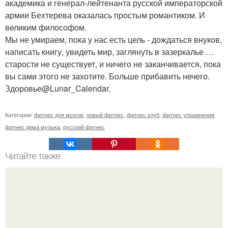
академика и генерал-лейтенанта русской императорской
армии Бехтерева оказалась простым романтиком. И
великим философом.
Мы не умираем, пока у нас есть цель - дождаться внуков,
написать книгу, увидеть мир, заглянуть в зазеркалье …
старости не существует, и ничего не заканчивается, пока
вы сами этого не захотите. Больше прибавить нечего.
Здоровье@Lunar_Calendar.
Категории:
фитнес для мозгов
,
новый фитнес
,
фитнес клуб
,
фитнес упражнения
,
фитнес дома музыка
,
русский фитнес
Читайте также