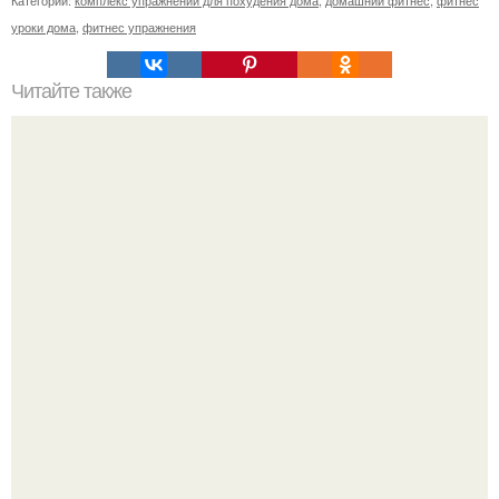
Категории:
комплекс упражнений для похудения дома
,
домашний фитнес
,
фитнес
уроки дома
,
фитнес упражнения
Читайте также
Лайк, если любишь!