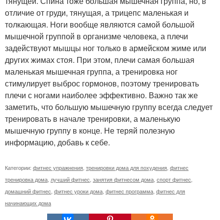
тянущей. Спина тоже большая мышечная группа, но, в
отличие от груди, тянущая, а трицепс маленькая и
толкающая. Ноги вообще являются самой большой
мышечной группой в организме человека, а плечи
задействуют мышцы ног только в армейском жиме или
других жимах стоя. При этом, плечи самая большая
маленькая мышечная группа, а тренировка ног
стимулирует выброс гормонов, поэтому тренировать
плечи с ногами наиболее эффективно. Важно так же
заметить, что большую мышечную группу всегда следует
тренировать в начале тренировки, а маленькую
мышечную группу в конце. Не теряй полезную
информацию, добавь к себе.
Категории:
фитнес упражнения
,
тренировки дома для похудения
,
фитнес
тренировка дома
,
лучший фитнес
,
занятия фитнесом дома
,
спорт фитнес
,
домашний фитнес
,
фитнес уроки дома
,
фитнес программа
,
фитнес для
начинающих дома