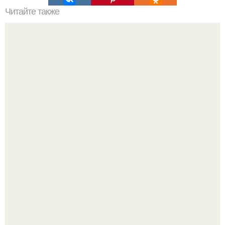
Читайте также
Как убрать жир с низа живота: для новичков.
Анна пересильд создала свой бренд одежды, исполнив
свою мечту.