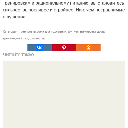
тренировкам и рациональному питанию, вы становитесь
сильнее, выносливее и стройнее. Ни с чем несравнимые
ощущения!
Категории:
тренировки дома для похудения
,
фитнес тренировка дома
,
тренажерный зал
,
фитнес зал
Читайте также
Как ухаживают за лицом кореянки. Чему стоит научиться
у кореянок?