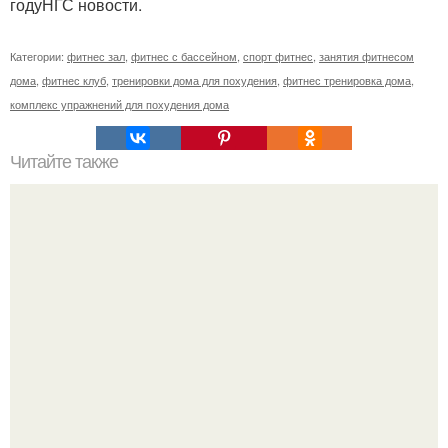
годуНГС новости.
Категории:
фитнес зал
,
фитнес с бассейном
,
спорт фитнес
,
занятия фитнесом
дома
,
фитнес клуб
,
тренировки дома для похудения
,
фитнес тренировка дома
,
комплекс упражнений для похудения дома
Читайте также
Почему увеличиваются икры ног. Причины полных икр и
варианты, как сделать икры ног тоньше.