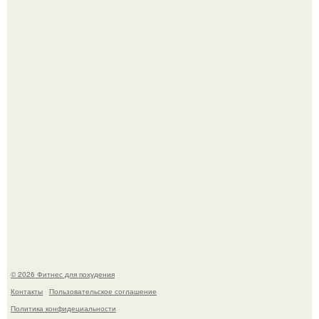
Тут даже мы не знаем, как комментировать.
Сергей соседов показал свою скромную дачу - и удивил
поклонников.
© 2026 Фитнес для похудения
Контакты
Пользовательское соглашение
Политика конфидециальности