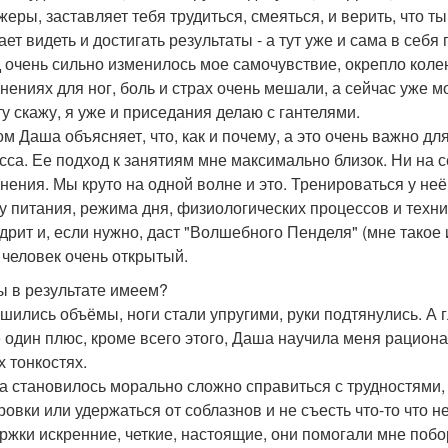
жеры, заставляет тебя трудиться, смеяться, и верить, что т
ает видеть и достигать результаты - а тут уже и сама в себя
д очень сильно изменилось мое самочувствие, окрепло колен
нениях для ног, боль и страх очень мешали, а сейчас уже 
ту скажу, я уже и приседания делаю с гантелями.
м Даша объясняет, что, как и почему, а это очень важно д
сса. Ее подход к занятиям мне максимально близок. Ни на с
нения. Мы круто на одной волне и это. Тренироваться у неё
у питания, режима дня, физиологических процессов и техник
дрит и, если нужно, даст "Волшебного Пенделя" (мне такое
, человек очень открытый.
ы в результате имеем?
шились объёмы, ноги стали упругими, руки подтянулись. А г
 один плюс, кроме всего этого, Даша научила меня рационал
х тонкостях.
да становилось морально сложно справиться с трудностями, 
ровки или удержаться от соблазнов и не съесть что-то что н
ржки искренние, четкие, настоящие, они помогали мне побо