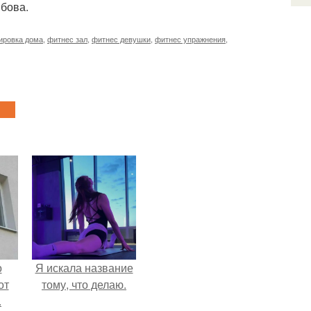
ябова.
ировка дома
,
фитнес зал
,
фитнес девушки
,
фитнес упражнения
,
о
Я искала название
от
тому, что делаю.
.