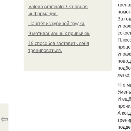
трена
Valeria Ammirato. Основная
помог
информация.
За го
Паштет из куриной грудки.
упраж
секре
9 мотивационных привычек.
Плюсо
19 способов заставить себя
проце
тренироваться.
упраж
повод
подбо
легко
Что м
Умень
И ещё
прочи
А ког
⇦
трени
подде