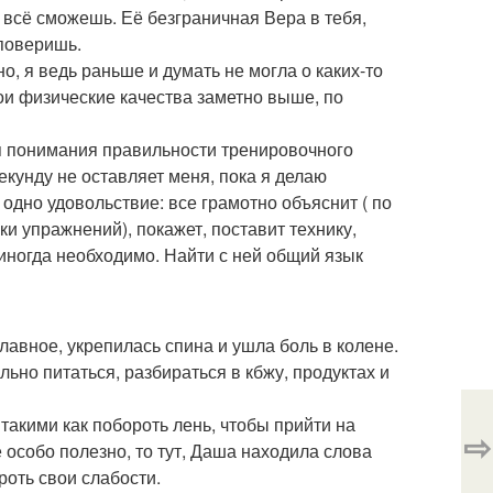
ы всё сможешь. Её безграничная Вера в тебя,
 поверишь.
о, я ведь раньше и думать не могла о каких-то
мои физические качества заметно выше, по
ля понимания правильности тренировочного
екунду не оставляет меня, пока я делаю
 одно удовольствие: все грамотно объяснит ( по
и упражнений), покажет, поставит технику,
 иногда необходимо. Найти с ней общий язык
лавное, укрепилась спина и ушла боль в колене.
ьно питаться, разбираться в кбжу, продуктах и
такими как побороть лень, чтобы прийти на
⇨
е особо полезно, то тут, Даша находила слова
роть свои слабости.