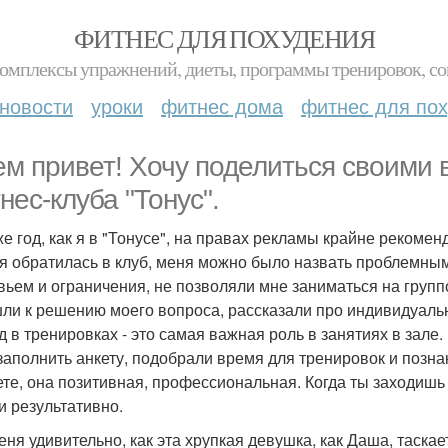
ФИТНЕС ДЛЯ ПОХУДЕНИЯ
комплексы упражнений, диеты, программы тренировок, со
новости
уроки
фитнес дома
фитнес для по
ем привет! Хочу поделиться своими
нес-клуба "Тонус".
же год, как я в "Тонусе", на правах рекламы крайне рекомен
 я обратилась в клуб, меня можно было назвать проблемным
вьем и ограничения, не позволяли мне заниматься на груп
ли к решению моего вопроса, рассказали про индивидуаль
д в тренировках - это самая важная роль в занятиях в зале.
заполнить анкету, подобрали время для тренировок и позна
ете, она позитивная, профессиональная. Когда ты заходишь в
 и результативно.
еня удивительно, как эта хрупкая девушка, как Даша, таска