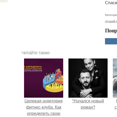
Спаси
Категори
лучший 
Понр
Читайте также
Целевая аудитория
"Начался новый
фитнес-клуба. Как
роман?
с
определить свою