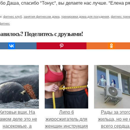
бо Даша, спасибо "Тонус", вы делаете нас лучше. "Елена р
и:
фитнес клуб
,
занятия фитнесом дома
,
тренировки дома для похудения
,
фитнес трен
фитнес
авилось? Поделитесь с друзьями!
Китовьи вши. На
Липо 6
Рады за этог
амом деле это не
жиросжигатель для
жильца, но не 
насекомые, а
женщин инструкция
всего сердца