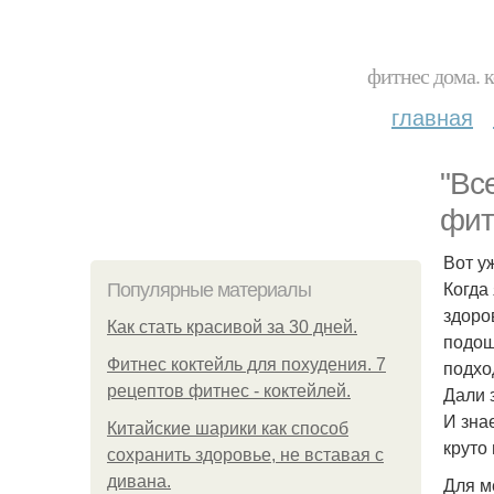
фитнес дома. 
главная
"Вс
фит
Вот у
Когда
Популярные материалы
здоро
Как стать красивой за 30 дней.
подош
Фитнес коктейль для похудения. 7
подхо
рецептов фитнес - коктейлей.
Дали 
И зна
Китайские шарики как способ
круто
сохранить здоровье, не вставая с
дивана.
Для м