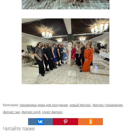
Категории:
тренировки дома для похудения
,
новый фитнес
,
фитнес упражнения
,
фитнес зал
,
фитнес клуб
,
спорт фитнес
Читайте также