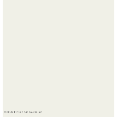
Я искала название тому, что делаю.
Одноклассники решили жестоко разыграть парня - и всё
пошло не по плану.
© 2026 Фитнес для похудения