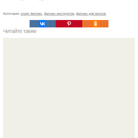
Категории:
спорт фитнес
,
фитнес инструктор
,
фитнес для мозгов
Читайте также
Фитнес коктейль для похудения. 7 рецептов фитнес -
коктейлей.