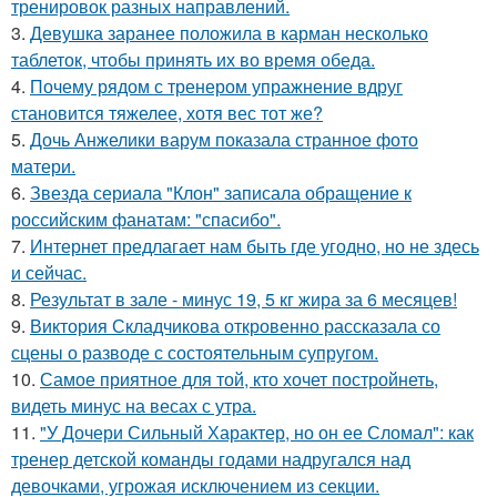
тренировок разных направлений.
3.
Девушка заранее положила в карман несколько
таблеток, чтобы принять их во время обеда.
4.
Почему рядом с тренером упражнение вдруг
становится тяжелее, хотя вес тот же?
5.
Дочь Анжелики варум показала странное фото
матери.
6.
Звезда сериала "Клон" записала обращение к
российским фанатам: "спасибо".
7.
Интернет предлагает нам быть где угодно, но не здесь
и сейчас.
8.
Результат в зале - минус 19, 5 кг жира за 6 месяцев!
9.
Виктория Складчикова откровенно рассказала со
сцены о разводе с состоятельным супругом.
10.
Самое приятное для той, кто хочет постройнеть,
видеть минус на весах с утра.
11.
"У Дочери Сильный Характер, но он ее Сломал": как
тренер детской команды годами надругался над
девочками, угрожая исключением из секции.