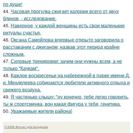
по душе!
44.
Часовая прогулка сжигает калории всего от двух
блинов, - исследование.
45.
Наверное, у каждой женщины есть свои маленькие
ритуалы счастья.
46.
Оксана Самойлова впервые открыто заговорила о
расставании с джиганом, назвав этот период крайне
сложным.
47.
Силовые тренировки: зачем они нужны всем, а не
только "Качкам".
48.
Каждое воскресенье на набережной в парке имени Д.
и. Менделеева собираются любители активного отдыха и
свежего воздуха.
49.
Я частенько слышу: "ну конечно, тебе легко говорить,
ты ж спортсменка, вон какая фигура у тебя, генетика.
50.
Уважаемые жители района!
© 2026 Фитнес для похудения