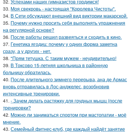
32.
Успехами наших гимназистов гордимся!
33.
Моя свекровь - настоящая "Королева Чистоты".
34.
В Сети обсуждают внешний вид виктории макарской.
35.
Почему нужно просить себя выполнять упражнения
на регулярной основе?
36.
После работы решил развеяться и сходить в кино.
37.
Генетика ягодиц: почему у одних форма заметна
сразу, а у других - нет.
38.
"Прям тетушка. С таким мужем - неудивительно!
39.
В Токсово 15-летняя школьница в районную
больницу обратилась.
40.
После длительного зимнего перерыва, ана де Армас
вновь отправилась в Лос-анджелес, возобновив
интенсивные тренировки.
41.
- Зачем делать растяжку для грудных мышц (после
тренировки?
42.
Можно ли заниматься спортом при мастопатии - моё
мнение.
43.
Семейный фитнес-клуб, где каждый найдёт занятие