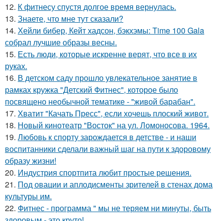
12.
К фитнесу спустя долгое время вернулась.
13.
Знаете, что мне тут сказали?
14.
Хейли бибер, Кейт хадсон, бэкхэмы: Time 100 Gala
собрал лучшие образы весны.
15.
Есть люди, которые искренне верят, что все в их
руках.
16.
В детском саду прошло увлекательное занятие в
рамках кружка "Детский Фитнес", которое было
посвящено необычной тематике - "живой барабан".
17.
Хватит "Качать Пресс", если хочешь плоский живот.
18.
Новый кинотеатр "Восток" на ул. Ломоносова. 1964.
19.
Любовь к спорту зарождается в детстве - и наши
воспитанники сделали важный шаг на пути к здоровому
образу жизни!
20.
Индустрия спортпита любит простые решения.
21.
Под овации и аплодисменты зрителей в стенах дома
культуры им.
22.
Фитнес - программа " мы не теряем ни минуты, быть
здоровым - это круто!