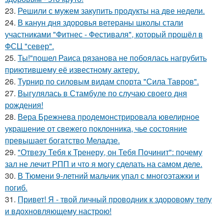
23.
Решили с мужем закупить продукты на две недели.
24.
В канун дня здоровья ветераны школы стали
участниками "Фитнес - Фестиваля", который прошёл в
ФСЦ "север".
25.
Ты!"пошел Раиса рязанова не побоялась нагрубить
приютившему её известному актеру.
26.
Турнир по силовым видам спорта "Сила Тавров".
27.
Выгулялась в Стамбуле по случаю своего дня
рождения!
28.
Вера Брежнева продемонстрировала ювелирное
украшение от свежего поклонника, чье состояние
превышает богатство Меладзе.
29.
"Отвезу Тебя к Тренеру, он Тебя Починит": почему
зал не лечит РПП и что я могу сделать на самом деле.
30.
В Тюмени 9-летний мальчик упал с многоэтажки и
погиб.
31.
Привет! Я - твой личный проводник к здоровому телу
и вдохновляющему настрою!