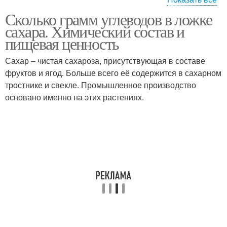
Сколько грамм углеводов в ложке
Продукты в столовой
Вина в столовой ложке
сахара. Химический состав и
ложке
пищевая ценность
Сахар – чистая сахароза, присутствующая в составе
фруктов и ягод. Больше всего её содержится в сахарном
Муки в столовой ложке
Ложка с верхом
тростнике и свекле. Промышленное производство
основано именно на этих растениях.
Сахара в столовой
Муки в чайной ложке
ложке
Сахара в ложках
Соли в чайной ложке