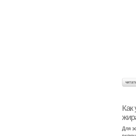
читат
Как
жир
Для э
включ