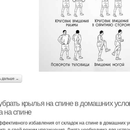
ь дальше →
 убрать крылья на спине в домашних усло
а на спине
ффективного избавления от складок на спине в домашних у
ить в свой режим упражнения. Диета необходима для устр