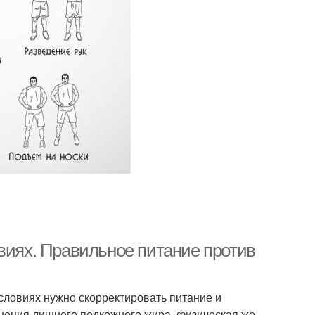
виях. Правильное питание против
словиях нужно скорректировать питание и
анения лишнего подкожного жира, физическая же