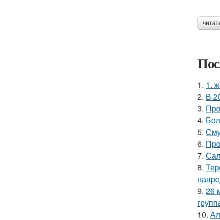
читат
Пос
1.
1. 
2.
В 2
3.
Про
4.
Бол
5.
Сму
6.
Про
7.
Сал
8.
Тер
навре
9.
26 
групп
10.
Ал