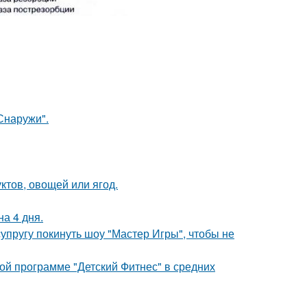
Снаружи".
ктов, овощей или ягод.
а 4 дня.
упругу покинуть шоу "Мастер Игры", чтобы не
ой программе "Детский Фитнес" в средних