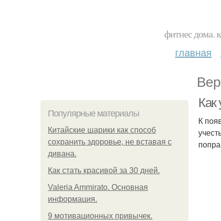
фитнес дома. 
главная
Вер
Как
Популярные материалы
К поя
Китайские шарики как способ
учест
сохранить здоровье, не вставая с
попра
дивана.
Как стать красивой за 30 дней.
Valeria Ammirato. Основная
информация.
9 мотивационных привычек.