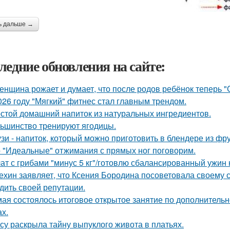
ь дальше →
ледние обновления на сайте:
женщина рожает и думает, что после родов ребёнок теперь "
026 году "Мягкий" фитнес стал главным трендом.
стой домашний напиток из натуральных ингредиентов.
ьшинство тренируют ягодицы.
зи - напиток, который можно приготовить в блендере из фру
 "Идеальные" отжимания с прямых ног поговорим.
ат с грибами "минус 5 кг"/готовлю сбалансированный ужин н
ехин заявляет, что Ксения Бородина посоветовала своему с
дить своей репутации.
мая состоялось итоговое открытое занятие по дополнительн
ах.
су раскрыла тайну выпуклого живота в платьях.