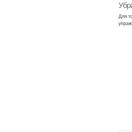
Убр
Для т
упраж