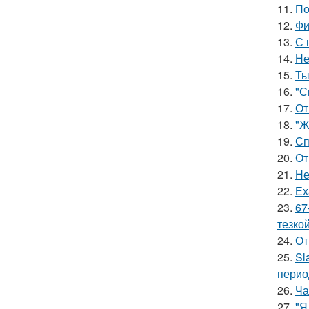
11.
По
12.
Фи
13.
С 
14.
Не
15.
Ты
16.
"С
17.
От
18.
"Ж
19.
Сп
20.
От
21.
Не
22.
Ех
23.
67
тезкой
24.
От
25.
Sl
перио
26.
Ча
27.
"Я