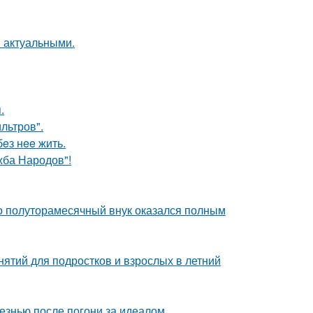
я актуальными.
.
льтров".
бeз нee жить.
жба Народов"!
го полуторамесячный внук оказался полным
нятий для подростков и взрослых в летний
езнью после погони за идеалом.