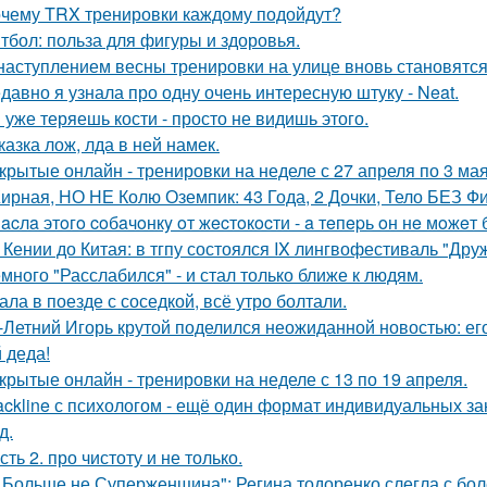
чему TRX тренировки каждому подойдут?
тбол: польза для фигуры и здоровья.
наступлением весны тренировки на улице вновь становятс
давно я узнала про одну очень интересную штуку - Neat.
 уже теряешь кости - просто не видишь этого.
казка лож, лда в ней намек.
крытые онлайн - тренировки на неделе с 27 апреля по 3 мая
ирная, НО НЕ Колю Оземпик: 43 Года, 2 Дочки, Тело БЕЗ Фи
acлa этoгo coбaчoнкy oт жecтoкocти - a тeпepь oн нe мoжeт 
 Кении до Китая: в тгпу состоялся IX лингвофестиваль "Дру
много "Расслабился" - и стал только ближе к людям.
ала в поезде с соседкой, всё утро болтали.
-Летний Игорь крутой поделился неожиданной новостью: е
 деда!
крытые онлайн - тренировки на неделе с 13 по 19 апреля.
ackline с психологом - ещё один формат индивидуальных за
д.
сть 2. про чистоту и не только.
 Больше не Суперженщина": Регина тодоренко слегла с бол