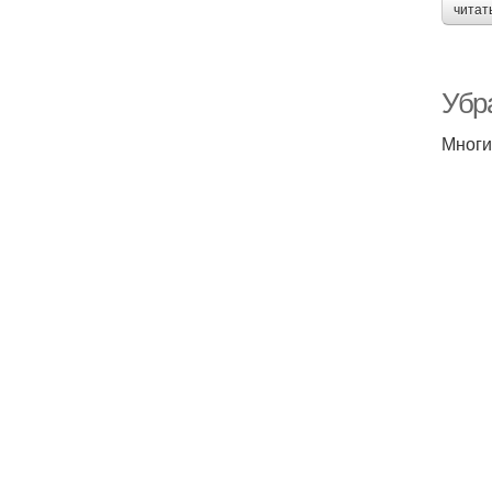
читат
Убр
Многи