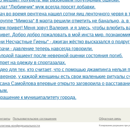
лат "Любимчик" муж всегда просят добавки.
ач во время рентгена нашел сотни яиц ленточного червя в 
группе "Мимоза" 8 марта решили отметить не банально, а. в
ем привет! Меня зовут Валерия, и я здесь, чтобы влюбить в
ивет. Добро добро пожаловать в мой инста мир. познакоми
ни Несчастные Гиены" - джиган жёстко высказался о подр
рачи - давление теперь навсегда говорили.
лодой пациент после неверной оценки состояния погиб.
прет на одежду в спортазалах.
део для тех, кто считает, что с помощью джампинга нельзя п
верное, у каждой женщины есть свои маленькие ритуалы сч
сана Самойлова впервые открыто заговорила о расставании
ым.
ращение к муниципалитету города.
онтакты
Пользовательское соглашение
Обратная связь
олитика конфидециальности
Копирование разрешено при у