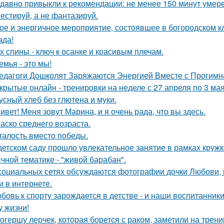
давно привыкли к рекомендации: не менее 150 минут умере
естируй, а не фантазируй.
ое и энергичное мероприятие, состоявшее в богородском клу
ада!
х спины - ключ к осанке и красивым плечам.
емья - это мы!
едагоги Дошколят Заряжаются Энергией Вместе с Прогимна
крытые онлайн - тренировки на неделе с 27 апреля по 3 мая
усный хлеб без глютена и муки.
ивет! Меня зовут Марина, и я очень рада, что вы здесь.
аско среднего возраста.
талость вместо победы.
детском саду прошло увлекательное занятие в рамках круж
чной тематике - "живой барабан".
социальных сетях обсуждаются фотографии дочки Любови, 
и в интернете.
бовь к спорту зарождается в детстве - и наши воспитанник
у жизни!
огершу лерчек, которая борется с раком, заметили на трени