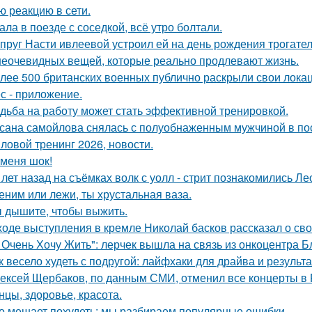
ю реакцию в сети.
ала в поезде с соседкой, всё утро болтали.
пруг Насти ивлеевой устроил ей на день рождения трогате
неочевидных вещей, которые реально продлевают жизнь.
лее 500 британских военных публично раскрыли свои лока
с - приложение.
дьба на работу может стать эффективной тренировкой.
сана самойлова снялась с полуобнаженным мужчиной в по
ловой тренинг 2026, новости.
 меня шок!
 лет назад на съёмках волк с уолл - стрит познакомились Л
еним или лежи, ты хрустальная ваза.
 дышите, чтобы выжить.
ходе выступления в кремле Николай басков рассказал о сво
 Очень Хочу Жить": лерчек вышла на связь из онкоцентра Б
к весело худеть с подругой: лайфхаки для драйва и результа
ексей Щербаков, по данным СМИ, отменил все концерты в Р
нцы, здоровье, красота.
о мешает похудеть: мы разбираем популярные ошибки.