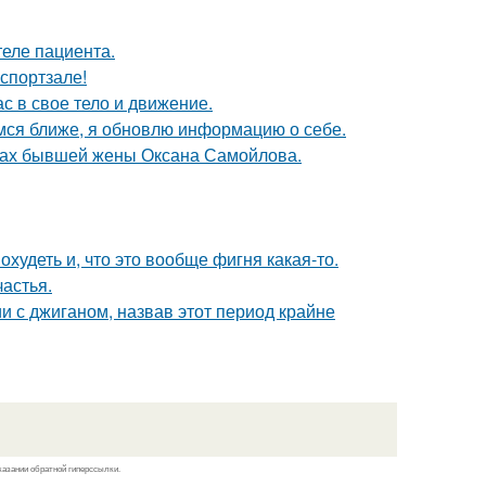
теле пациента.
 спортзале!
ас в свое тело и движение.
мся ближе, я обновлю информацию о себе.
угах бывшей жены Оксана Самойлова.
охудеть и, что это вообще фигня какая-то.
астья.
 с джиганом, назвав этот период крайне
казании обратной гиперссылки.