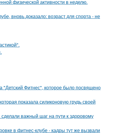
нной физической активности в неделю.
бе, вновь доказало: возраст для спорта - не
стикой".
.
ка "Детский Фитнес", которое было посвящено
которая показала силиконовую грудь своей
и сделали важный шаг на пути к здоровому
ровке в фитнес-клубе - кадры тут же вызвали