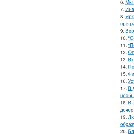
6.
Мы 
7.
Инв
8.
Ярк
прегр
9.
Вер
10.
"С
11.
"П
12.
От
13.
Вк
14.
Пр
15.
Фи
16.
Ус
17.
В 
необы
18.
В 
дочер
19.
Лю
образ
20.
Бл