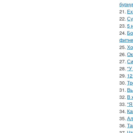
бурну
21.
Ех
22.
Су
23.
5 
24.
Бо
фитне
25.
Хо
26.
Ок
27.
Си
28.
"У
29.
12
30.
Тр
31.
Вы
32.
В 
33.
"Я
34.
Ка
35.
Ал
36.
Та
37.
Чт