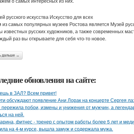
ажем о самых интересных из них.
зей русского искусства Искусство для всех
 из самых популярных музеев Ростова является Музей русс
ы известных русских художников, а также современных маст
аждый раз вы открываете для себя что-то новое.
ь дальше →
ледние обновления на сайте:
ешь в ЗАЛ? Всем привет!
ети обсуждают появление Ани Лорак на концерте Сергея ла
 пережила побои, измены и унижения от мужчин, а легенда
ься на ней.
арина, фитнес - тренер с опытом работы более 5 лет и ме
ила на 4-м курсе, вышла замуж и содержала мужа.