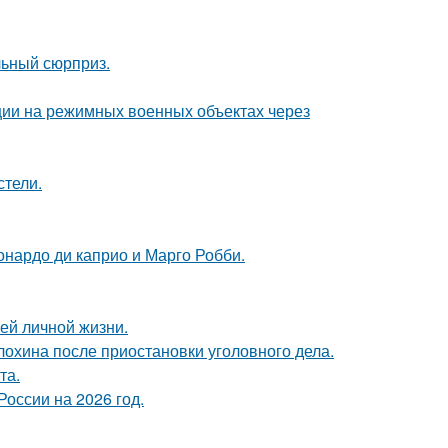
льный сюрприз.
ции на режимных военных объектах через
стели.
еонардо ди каприо и Марго Робби.
ей личной жизни.
лохина после приостановки уголовного дела.
та.
оссии на 2026 год.