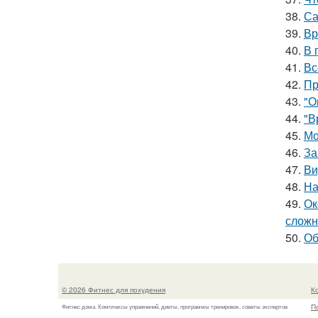
38.
Са
39.
Вр
40.
В 
41.
Вс
42.
Пр
43.
"О
44.
"В
45.
Мо
46.
За
47.
Ви
48.
На
49.
Ок
сложн
50.
Об
© 2026 Фитнес для похудения
К
П
Фитнес дома. Комплексы упражнений, диеты, программы тренировок, советы экспертов