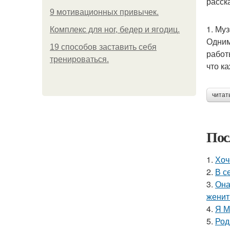
расск
9 мотивационных привычек.
1. Му
Комплекс для ног, бедер и ягодиц.
Одним
19 способов заставить себя
работ
тренироваться.
что к
читат
Пос
1.
Хоч
2.
В с
3.
Она
женит
4.
Я М
5.
Род