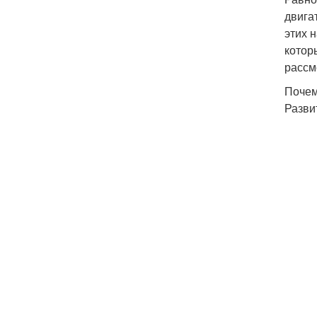
двига
этих 
котор
рассм
Почем
Разви