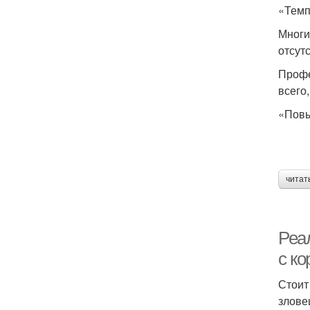
«Темп
Многи
отсут
Профе
всего
«Повы
читат
Реа
с к
Стоит
злове