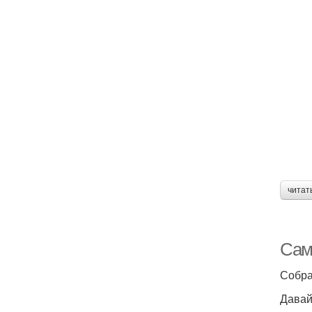
читат
Сам
Собра
Давай