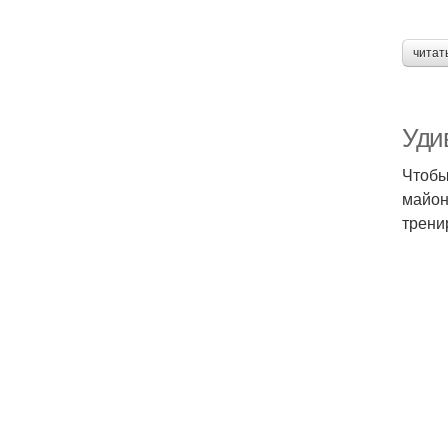
читат
Уди
Чтобы
майон
трени