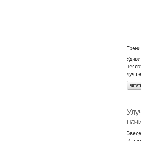
Трени
Удиви
несло
лучше
читат
Улу
нач
Введ
Равно