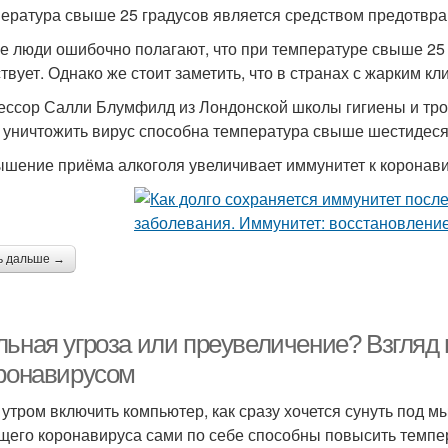
ература свыше 25 градусов является средством предотвр
е люди ошибочно полагают, что при температуре свыше 25 
ствует. Однако же стоит заметить, что в странах с жарким 
ссор Салли Блумфилд из Лондонской школы гигиены и троп
, уничтожить вирус способна температура свыше шестидеся
шение приёма алкоголя увеличивает иммунитет к коронав
ь дальше →
льная угроза или преувеличение? Взгляд
оронавирусом
 утром включить компьютер, как сразу хочется сунуть под м
щего коронавируса сами по себе способны повысить темпер