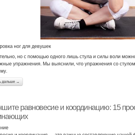
ровка ног для девушек
тельно, но с помощью одного лишь стула и силы воли можн
жные упражнения. Мы выяснили, что упражнения со стулом 
му.
ь дальше →
чшите равновесие и координацию: 15 про
инающих
ение
весие и координация — это важные составляющие нашей 