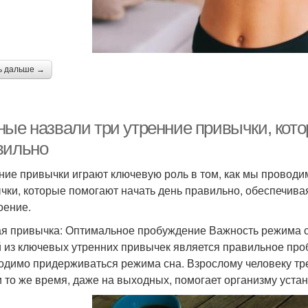
ь дальше →
ные назвали три утренние привычки, кото
вильно
ние привычки играют ключевую роль в том, как мы проводи
чки, которые помогают начать день правильно, обеспечива
оение.
я привычка: Оптимальное пробуждение Важность режима 
 из ключевых утренних привычек является правильное проб
одимо придерживаться режима сна. Взрослому человеку треб
и то же время, даже на выходных, помогает организму уста