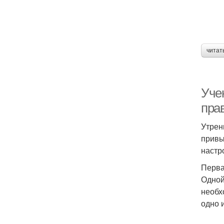
читат
Уче
пра
Утрен
привы
настр
Перва
Одной
необх
одно 